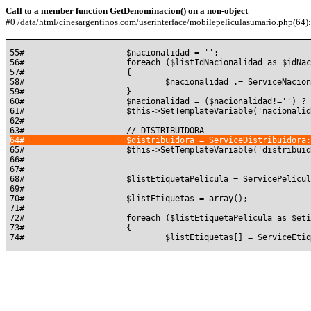
Call to a member function GetDenominacion() on a non-object
#0 /data/html/cinesargentinos.com/userinterface/mobilepeliculasumario.php(64): 
55#			$nacionalidad = '';

56#			foreach ($listIdNacionalidad as $idNacionalidad)

57#			{

58#				$nacionalidad .= ServiceNacionalidad::GetById( $idNacionalidad )->GetDenominacion() . ', ';

59#			}

60#			$nacionalidad = ($nacionalidad!='') ? substr( $nacionalidad, 0, count($nacionalidad) - 3) . '.' : '';

61#			$this->SetTemplateVariable('nacionalidad', $nacionalidad);

62#	

65#			$this->SetTemplateVariable('distribuidora', $distribuidora);

66#	

67#	

68#			$listEtiquetaPelicula = ServicePeliculaEtiqueta::ListByIdPelicula($idPelicula);

69#	

70#			$listEtiquetas = array();

71#	

72#			foreach ($listEtiquetaPelicula as $etiquetaPelicula)

73#			{
