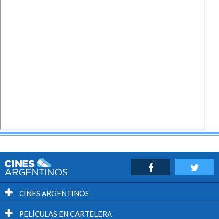
Diego... LEYENDOLA!!!!
Este documental no tiene ni pies ni cabeza... y es sobre
el Diego!!! Justo!!! ¿No es contradictorio?
CINES ARGENTINOS
PELÍCULAS EN CARTELERA