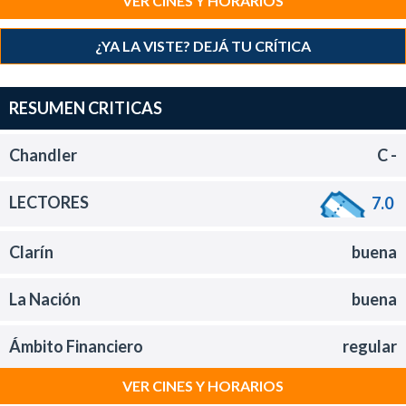
VER CINES Y HORARIOS
¿YA LA VISTE? DEJÁ TU CRÍTICA
RESUMEN CRITICAS
Chandler
C -
LECTORES
7.0
Clarín
buena
La Nación
buena
Ámbito Financiero
regular
VER CINES Y HORARIOS