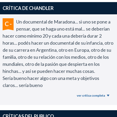
CRÍTICA DE CHANDLER
Un documental de Maradona... si uno se pone a
C -
pensar, que se haga uno está mal... se deberían
hacer como mínimo 20 y cada una debería durar 2
horas... podés hacer un documental de su infancia, otro
de su carrera en Argentina, otro en Europa, otro de su
familia, otro de su relación con los medios, otro de los
mundiales, otro de la pasión que despierta en los
hinchas... y así se pueden hacer muchas cosas.
Sería bueno hacer algo con una meta y objetivos
claros... sería bueno
Esto no es precisamente lo que lograron los que
ver crítica completa
hicieron este documental. Es una mezcla de cosas, y
seguro más de uno querrá ver cosas que acá no pasan
ni por asomo. Por ejemplo de Italia 90 no hay nada... de
CRÍTICAS DEL PUBLICO