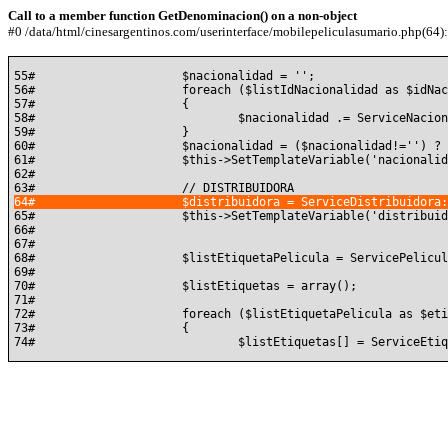
Call to a member function GetDenominacion() on a non-object
#0 /data/html/cinesargentinos.com/userinterface/mobilepeliculasumario.php(64): 
55#			$nacionalidad = '';

56#			foreach ($listIdNacionalidad as $idNacionalidad)

57#			{

58#				$nacionalidad .= ServiceNacionalidad::GetById( $idNacionalidad )->GetDenominacion() . ', ';

59#			}

60#			$nacionalidad = ($nacionalidad!='') ? substr( $nacionalidad, 0, count($nacionalidad) - 3) . '.' : '';

61#			$this->SetTemplateVariable('nacionalidad', $nacionalidad);

62#	

65#			$this->SetTemplateVariable('distribuidora', $distribuidora);

66#	

67#	

68#			$listEtiquetaPelicula = ServicePeliculaEtiqueta::ListByIdPelicula($idPelicula);

69#	

70#			$listEtiquetas = array();

71#	

72#			foreach ($listEtiquetaPelicula as $etiquetaPelicula)

73#			{
