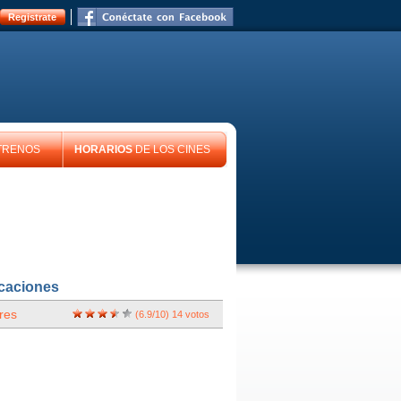
Registrate
TRENOS
HORARIOS
DE LOS CINES
icaciones
res
(
6.9
/
10
)
14
votos