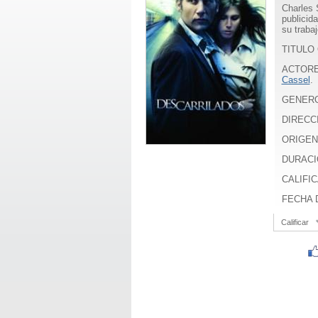
Charles 
publicid
su traba
TITULO 
ACTOR
Cassel
.
GENER
DIRECC
ORIGEN
DURACI
CALIFIC
FECHA D
Calificar