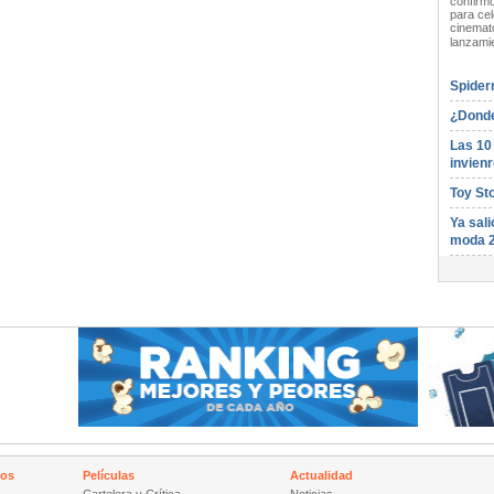
confirmó
para cel
cinemato
lanzami
Spider
¿Donde
Las 10
invienr
Toy St
Ya sali
moda 
nos
Películas
Actualidad