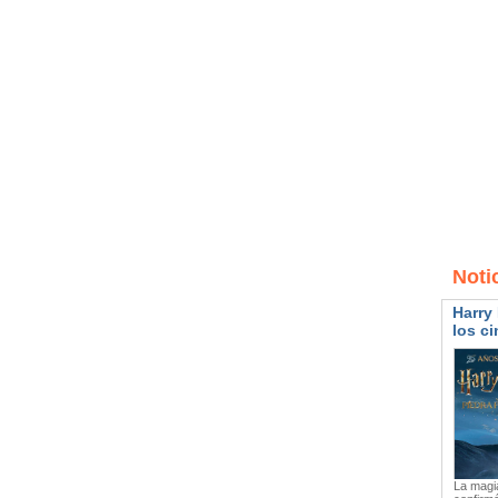
Noti
Harry 
los ci
La magia