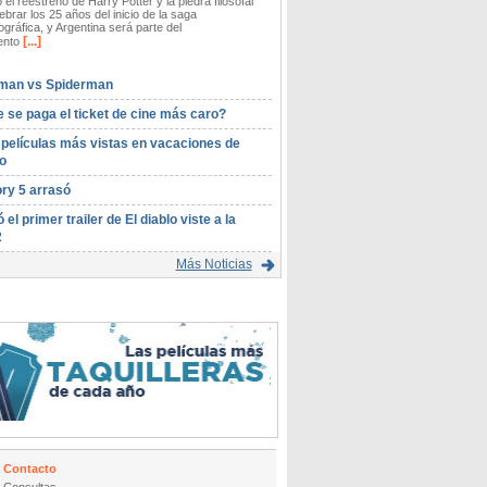
 el reestreno de Harry Potter y la piedra filosofal
ebrar los 25 años del inicio de la saga
gráfica, y Argentina será parte del
[...]
ento
man vs Spiderman
 se paga el ticket de cine más caro?
 películas más vistas en vacaciones de
o
ory 5 arrasó
ó el primer trailer de El diablo viste a la
2
Más Noticias
Contacto