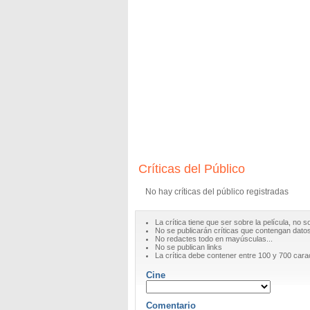
Críticas del Público
No hay críticas del público registradas
La crítica tiene que ser sobre la película, no s
No se publicarán críticas que contengan datos 
No redactes todo en mayúsculas...
No se publican links
La crítica debe contener entre 100 y 700 cara
Cine
Comentario