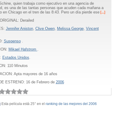
Schine, quien trabaja como ejecutivo en una agencia de
ad, es una de las tantas personas que acuden cada mañana a
jo en Chicago en el tren de las 8:43. Pero un día pierde ese
[...]
ORIGINAL: Derailed
ES:
Jennifer Aniston
,
Clive Owen
,
Melissa George
,
Vincent
O:
Suspenso
.
ION:
Mikael Hafstrom
.
:
Estados Unidos
.
ON:
110
Minutos
ACION: Apta mayores de 16 años
E ESTRENO: 16 de Febrero de
2006
Esta película está 25° en el
ranking de las mejores del 2006