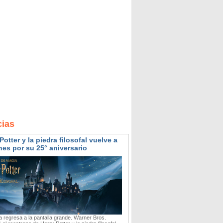
cias
Potter y la piedra filosofal vuelve a
nes por su 25° aniversario
 regresa a la pantalla grande. Warner Bros.