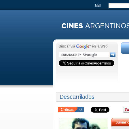
Mail
Buscar vía
en la Web
Descarrilados
Criticas
0
Sumari