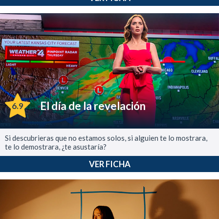
El día de la revelación
6.9
Si descubrieras que no estamos solos, si alguien te lo mostrara,
te lo demostrara, ¿te asustaría?
VER FICHA