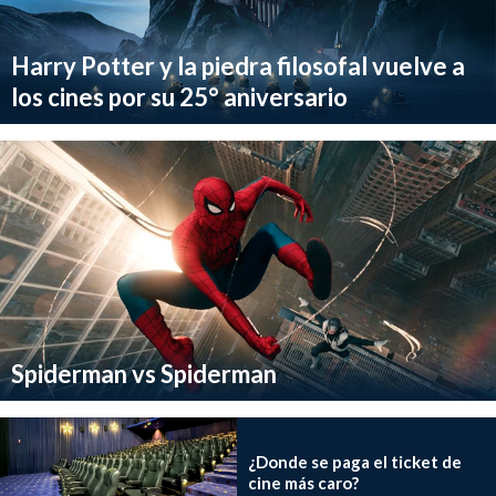
Harry Potter y la piedra filosofal vuelve a
los cines por su 25° aniversario
Spiderman vs Spiderman
¿Donde se paga el ticket de
cine más caro?