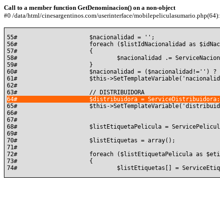
Call to a member function GetDenominacion() on a non-object
#0 /data/html/cinesargentinos.com/userinterface/mobilepeliculasumario.php(64): 
55#			$nacionalidad = '';

56#			foreach ($listIdNacionalidad as $idNacionalidad)

57#			{

58#				$nacionalidad .= ServiceNacionalidad::GetById( $idNacionalidad )->GetDenominacion() . ', ';

59#			}

60#			$nacionalidad = ($nacionalidad!='') ? substr( $nacionalidad, 0, count($nacionalidad) - 3) . '.' : '';

61#			$this->SetTemplateVariable('nacionalidad', $nacionalidad);

62#	

65#			$this->SetTemplateVariable('distribuidora', $distribuidora);

66#	

67#	

68#			$listEtiquetaPelicula = ServicePeliculaEtiqueta::ListByIdPelicula($idPelicula);

69#	

70#			$listEtiquetas = array();

71#	

72#			foreach ($listEtiquetaPelicula as $etiquetaPelicula)

73#			{
