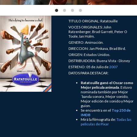
TITULO ORIGINAL: Ratatouille
VOCES ORIGINALES: John
Ratzenberger, Brad Garrett, Peter O
Toole, Ian Holm.
GENERO: Animación.
DIRECCION: Jan Pinkava, Brad Bird.
ORIGEN: Estados Unidos.
DISTRIBUIDORA: Buena Vista - Disney
ESTRENO: 05 de Julio de
2007
DATOS PARA DESTACAR:
Ratatouille ganó el Oscar como
Mejor película animada
. Estuvo
nominada también por Mejor
´banda sonora, Mejor sonido,
Mejor edición de sonido y Mejor
guion.
Se encuentra en el
Top 250 de
IMDB
Mirá la filmografía de:
Todas las
películas de Pixar