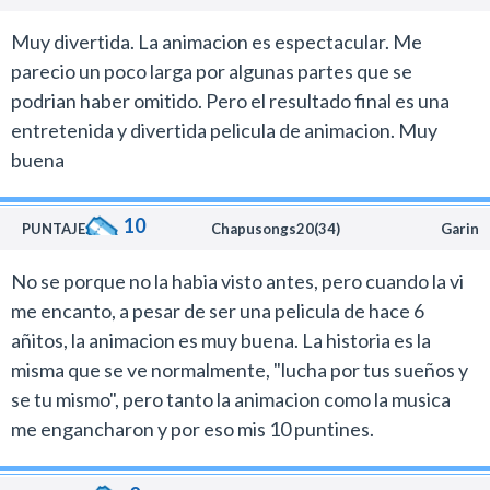
110 minutos de Ratatouille los sentí. Hay muchas
escenas con conversaciones entre personajes ( en
Muy divertida. La animacion es espectacular. Me
especial las del villano y su abogado) que demoran el
parecio un poco larga por algunas partes que se
desarrollo de la trama y son aburridas.
podrian haber omitido. Pero el resultado final es una
Ratatouille es distinta y un muy buen film, pero en mi
entretenida y divertida pelicula de animacion. Muy
caso simplemente no la disfruté tanto como otras
buena
películas de Pixar. Aunque si se tiene en cuenta el nivel
promedio de lo que estamos viendo últimamente en el
10
PUNTAJE:
Chapusongs20(34)
Garin
género de la animación, sería una injusticia no
recomendarla, ya que el nuevo film de Bird tiene más
No se porque no la habia visto antes, pero cuando la vi
valores que defectos y definitivamente hay que ver.
me encanto, a pesar de ser una pelicula de hace 6
añitos, la animacion es muy buena. La historia es la
misma que se ve normalmente, "lucha por tus sueños y
se tu mismo", pero tanto la animacion como la musica
me engancharon y por eso mis 10 puntines.