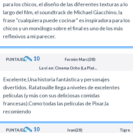
para los chicos, el diseño de las diferentes texturas a lo
más de uno le va dar hambre cuando vean las sopas.
largo del film, el soundtrack de Michael Giacchino, la
Desde lo visual el espectáculo que ofrece es alucinante
frase "cualquiera puede cocinar" es inspiradora para los
y nos recuerda porque en Pixar trabajan los mejores
chicos y un monólogo sobre el final es uno de los más
artistas de este campo.
reflexivos a mi parecer.
El único inconveniente que tiene Ratatouille para mí es
el guión. En esta oportunidad Brad Bird me aburrió y su
cuento no me divirtió como su trabajos previos. Creo
10
PUNTAJE:
Fermin Marc(38)
que esta vez se cebó con su predica de "lucha por tus
La ví en: Cinema Ocho (La Plat...
sueños" y el mensaje contra la discriminación y se
olvidó del humor. Ojalá toda la película hubiese sido
Excelente,Una historia fantástica y personajes
como los 15 minutos finales que son desopilantes. Me
divertidos. Ratatouille llega a niveles de excelentes
hubiese gustado ver más escenas de las ratas actuando
películas (y más con sus deliciosas comidas
como lo hacen durante el desenlace.
francesas).Como todas las películas de Pixar,la
El otro punto es que el film es más largo de lo que
recomiendo
debería. Desde Los Increíbles Pixar viene haciendo
películas que casi llegan a las dos horas y esta vez los
10
PUNTAJE:
Ivan(28)
Tigre