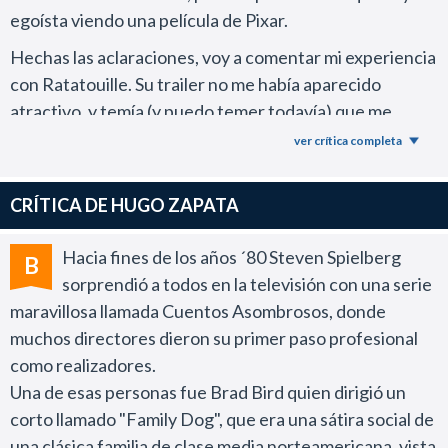
egoísta viendo una película de Pixar.
Hechas las aclaraciones, voy a comentar mi experiencia
con Ratatouille. Su trailer no me había aparecido
atractivo, y temía (y puedo temer todavía) que me
pasara lo mismo que con las últimas dos de Pixar, Los
ver crítica completa
increíbles y Cars, las cuales las disfruté cuando las vi,
pero con el tiempo las olvide, cosa que no me pasa con
CRÍTICA DE HUGO ZAPATA
Toy Story 1 y 2, Monsters Inc o Buscando a Nemo. En
estos últimos casos, si paso por algún lugar y la están
Hacia fines de los años ´80 Steven Spielberg
B
dando, o haciendo zapping las encuentro, me quedo un
sorprendió a todos en la televisión con una serie
rato viéndolas.
maravillosa llamada Cuentos Asombrosos, donde
Entonces aclaro que cuando vi Ratatouille,
muchos directores dieron su primer paso profesional
simplemente me sumergieron en un cuento, que me
como realizadores.
fué seduciendo y encantando.
Una de esas personas fue Brad Bird quien dirigió un
corto llamado "Family Dog", que era una sátira social de
Hace que rato podemos dejar de lado la animación de
una clásica familia de clase media norteamericana, vista