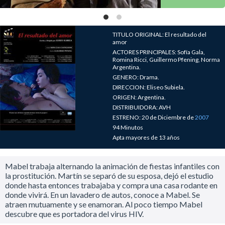
TITULO ORIGINAL: El resultado del
amor
ACTORES PRINCIPALES: Sofía Gala,
Romina Ricci, Guillermo Pfening, Norma
Argentina.
GENERO: Drama.
DIRECCION: Eliseo Subiela.
ORIGEN: Argentina.
DISTRIBUIDORA: AVH
ESTRENO: 20 de Diciembre de
2007
94 Minutos
Apta mayores de 13 años
Mabel trabaja alternando la animación de fiestas infantiles con
la prostitución. Martín se separó de su esposa, dejó el estudio
donde hasta entonces trabajaba y compra una casa rodante en
donde vivirá. En un lavadero de autos, conoce a Mabel. Se
atraen mutuamente y se enamoran. Al poco tiempo Mabel
descubre que es portadora del virus HIV.