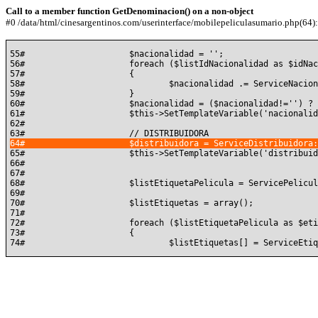
Call to a member function GetDenominacion() on a non-object
#0 /data/html/cinesargentinos.com/userinterface/mobilepeliculasumario.php(64): 
55#			$nacionalidad = '';

56#			foreach ($listIdNacionalidad as $idNacionalidad)

57#			{

58#				$nacionalidad .= ServiceNacionalidad::GetById( $idNacionalidad )->GetDenominacion() . ', ';

59#			}

60#			$nacionalidad = ($nacionalidad!='') ? substr( $nacionalidad, 0, count($nacionalidad) - 3) . '.' : '';

61#			$this->SetTemplateVariable('nacionalidad', $nacionalidad);

62#	

65#			$this->SetTemplateVariable('distribuidora', $distribuidora);

66#	

67#	

68#			$listEtiquetaPelicula = ServicePeliculaEtiqueta::ListByIdPelicula($idPelicula);

69#	

70#			$listEtiquetas = array();

71#	

72#			foreach ($listEtiquetaPelicula as $etiquetaPelicula)

73#			{
