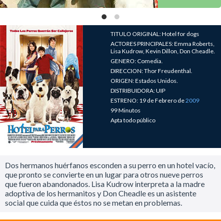
TITULO ORIGINAL: Hotel for dogs
ACTORES PRINCIPALES: Emma Roberts,
Lisa Kudrow, Kevin Dillon, Don Cheadle.
GENERO: Comedia.
DIRECCION: Thor Freudenthal.
ORIGEN: Estados Unidos.
DISTRIBUIDORA: UIP
ESTRENO: 19 de Febrero de
2009
99 Minutos
Apta todo público
Dos hermanos huérfanos esconden a su perro en un hotel vacío,
que pronto se convierte en un lugar para otros nueve perros
que fueron abandonados. Lisa Kudrow interpreta a la madre
adoptiva de los hermanitos y Don Cheadle es un asistente
social que cuida que éstos no se metan en problemas.