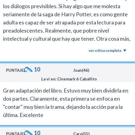
los diálogos previsibles. Si hay algo que me molesta
seriamente de la saga de Harry Potter, es como gente
adulta es capaz de ser atrapada por esta lectura para
preadolescentes. Realmente, que pobre nivel
intelectual y cultural que hay que tener. Otra cosa más,
de que se ríe la gente en el cine? Yo no encontré un solo
ver crítica completa
momento gracioso del film, pero parece que el público
si. Una pésima película.-
10
PUNTAJE:
Juan(46)
La ví en: Cinemark 6 Caballito
Gran adaptación del libro. Estuvo muy bien dividirla en
dos partes. Claramente, esta primera se enfoca en
"contar" muy bien la trama, dejando la acción para la
última. Excelente
10
PUNTAJE:
Caro(35)