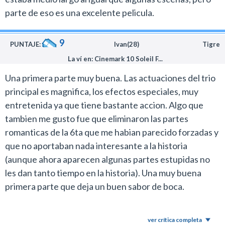
cuando se puso todo negro en pantalla fui de los que
parte de eso es una excelente pelicula.
puteó esperando que siguiera 6 horas más contándome
todo. Pero no había otro mejor lugar para cortarla.
9
PUNTAJE:
Ivan(28)
Tigre
Esta película no se anda con vueltas, y es lo que tuvo
La ví en: Cinemark 10 Soleil F...
que ser. Eso es lo mejor de todo. Cita obligada para
Una primera parte muy buena. Las actuaciones del trio
quienes conocen la historia o para los que solo vieron
principal es magnifica, los efectos especiales, muy
las películas.
entretenida ya que tiene bastante accion. Algo que
Y que termine todo de una buena vez, así me interno un
tambien me gusto fue que eliminaron las partes
fin de semana a ver todas juntas de un tirón.
romanticas de la 6ta que me habian parecido forzadas y
Las reliquias de la muerte parte 1 es oscura, áspera y
que no aportaban nada interesante a la historia
brillante. Suena raro, pero no hay otra forma de
(aunque ahora aparecen algunas partes estupidas no
definirla.
les dan tanto tiempo en la historia). Una muy buena
primera parte que deja un buen sabor de boca.
ver crítica completa