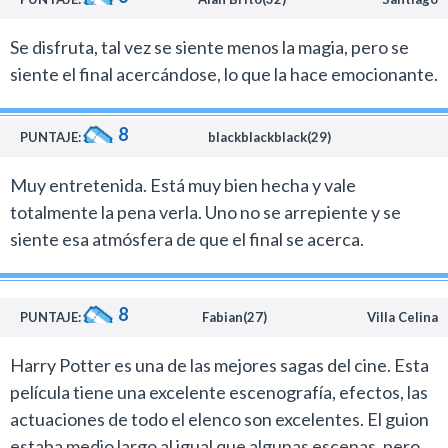
bosque corriendo (que planos!!!!) y todo está
genialmente balanceado.
Se disfruta, tal vez se siente menos la magia, pero se
Mi calificación es parte de un todo. Y ya pueden
siente el final acercándose, lo que la hace emocionante.
imaginar la de la última película de la misma manera,
porque el camino que tomó la producción no puede
8
PUNTAJE:
blackblackblack(29)
bajar de calidad y tienen bien en claro como mostrar
todo.
Muy entretenida. Está muy bien hecha y vale
Esta A que le puse no promedia con el resto de las
totalmente la pena verla. Uno no se arrepiente y se
películas estrenadas este año. Las películas de Potter
siente esa atmósfera de que el final se acerca.
están en un mundo paralelo y solo deben ser juzgadas
en este mundo mágico y trágico, no con las pelis de
Muggles. No se confundan, no me vengan a decir
8
PUNTAJE:
Fabian(27)
Villa Celina
“entonces vos decís que Potter es mejor que tal
película…”
Harry Potter es una de las mejores sagas del cine. Esta
Harry Potter y las reliquias de la muerte me transmitió
película tiene una excelente escenografía, efectos, las
lo mismo que cuando lei el libro y me mantuvo
actuaciones de todo el elenco son excelentes. El guion
pendiente las 2h20 que duró la película. Y también
estaba medio largo al igual que algunas escenas, pero