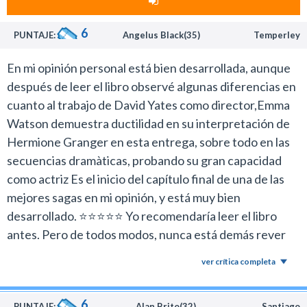
todos relativamente contentos a casa.
Los que no conozcan el libro, verán una película
6
PUNTAJE:
Angelus Black(35)
Temperley
totalmente distinta, con un clima agobiante y tendrán
preparado el camino para un final que es tremendo y
En mi opinión personal está bien desarrollada, aunque
que el cine seguramente le sabrá sacar provecho.
después de leer el libro observé algunas diferencias en
Y Yates ahora no solo se luce con el estilo de filmación,
cuanto al trabajo de David Yates como director,Emma
sino que también les saca a los actores momentos
Watson demuestra ductilidad en su interpretación de
geniales, y donde Emma Watson luce su talento
Hermione Granger en esta entrega, sobre todo en las
dramático.
secuencias dramàticas, probando su gran capacidad
Esta película es comparable con Las dos torres de El
como actriz Es el inicio del capítulo final de una de las
señor de los anillos. Dudo que despierte pasiones, pero
mejores sagas en mi opinión, y está muy bien
es necesaria para entender y esperar el final que
desarrollado. ⭐⭐⭐⭐⭐ Yo recomendaría leer el libro
reitero, será grandioso, trágico y contundente.
antes. Pero de todos modos, nunca está demás rever
La mayor parte de la película es con el trio protagónico
estas películas
en su tarea encomendada por Dumbledore, y ahí logran
ver crítica completa
un gran clima. Pero tienen muchos momentos de
tensión y acción ya sea dentro del ministerio o en un
6
PUNTAJE:
Alan Brito(32)
Santiago