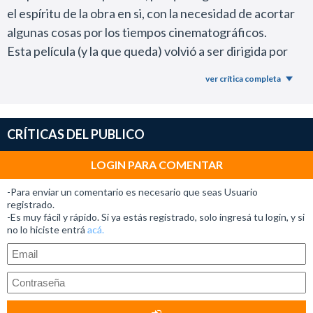
el espíritu de la obra en si, con la necesidad de acortar
algunas cosas por los tiempos cinematográficos.
Esta película (y la que queda) volvió a ser dirigida por
David Yates, quien logró reflejar la oscuridad de la
ver crítica completa
historia en la etapa de los desenlaces.
El usó como recursos de filmación, tomas con cámara
en mano, primeros planos, movimientos bruscos de
CRÍTICAS DEL PUBLICO
cámara, secuencias con pocos frames, que se ven
habitualmente en un cine más experimental o
LOGIN PARA COMENTAR
independiente, y no en grandes super producciones.
-Para enviar un comentario es necesario que seas Usuario
Ese riesgo asumido siempre me pareció grandioso.
registrado.
-Es muy fácil y rápido. Si ya estás registrado, solo ingresá tu login, y si
Pero lo particular del 7° libro, es que en su primer etapa
no lo hiciste entrá
acá.
es una historia que no tiene la espectacularidad de
todos los otros, o tiene casi a lo largo de toda la película,
la tensión que se podía notar en 10 o 15 minutos de
cualquiera de la otras, que compensaban con un final y