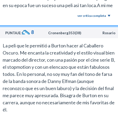
en su epoca fue un suceso una peli asi tan loca.A mi me
aburrio pero entiendo los maquillajes y las actuaciones
ver crítica completa
la convirtieron en un clasico.Pense habia mas
argumento pero no.Por eso le pongo un 6 como
8
Regular.Que sigan trayendo mas.
PUNTAJE:
Cronenberg353(38)
Rosario
La peli que le permitió a Burton hacer al Caballero
Oscuro. Me encanta la creatividad y el estilo visual bien
marcado del director, con una pasión por el cine serie B,
el stopmotion y con un elencazo que están fabulosos
todos. En lo personal, no soy muy fan del tono de farsa
de la banda sonora de Danny Elfman (aunque
reconozco que es un buen laburo) y la decisión del final
me parece muy apresurada. Bisagra de Burton en su
carrera, aunque no necesariamente de mis favoritas de
él.