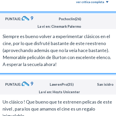
ver crítica completa
9
PUNTAJE:
Pochoclin(26)
La ví en: Cinemark Palermo
Siempre es bueno volver a experimentar clásicos en el
cine, por lo que disfruté bastante de este reestreno
(aprovechando además que no la veía hace bastante).
Memorable peliculón de Burton con excelente elenco.
A esperar la secuela ahora!
9
PUNTAJE:
LawrenPro(35)
San isidro
La ví en: Hoyts Unicenter
Un clásico ! Que bueno que te estrenen pelicas de este
nivel , para los que amamos el cine es un regalo
inigualable .