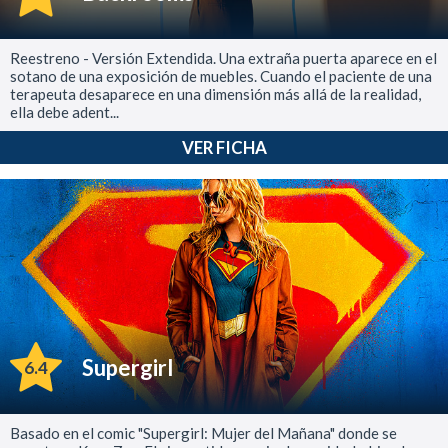
Reestreno - Versión Extendida. Una extraña puerta aparece en el
sotano de una exposición de muebles. Cuando el paciente de una
terapeuta desaparece en una dimensión más allá de la realidad,
ella debe adent...
VER FICHA
Supergirl
6.4
Basado en el comic "Supergirl: Mujer del Mañana" donde se