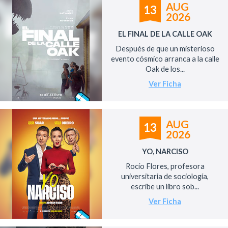
AUG
13
2026
EL FINAL DE LA CALLE OAK
Después de que un misterioso
evento cósmico arranca a la calle
Oak de los...
Ver Ficha
AUG
13
2026
YO, NARCISO
Rocío Flores, profesora
universitaria de sociología,
escribe un libro sob...
Ver Ficha