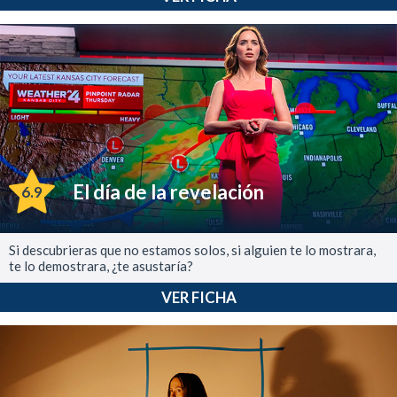
El día de la revelación
6.9
Si descubrieras que no estamos solos, si alguien te lo mostrara,
te lo demostrara, ¿te asustaría?
VER FICHA