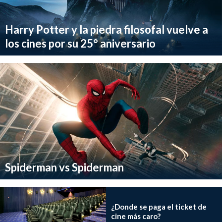
Harry Potter y la piedra filosofal vuelve a
los cines por su 25° aniversario
Spiderman vs Spiderman
¿Donde se paga el ticket de
cine más caro?