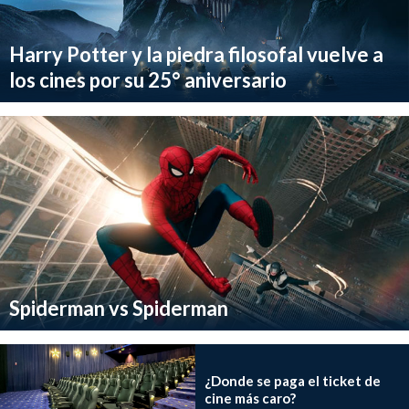
Harry Potter y la piedra filosofal vuelve a
los cines por su 25° aniversario
Spiderman vs Spiderman
¿Donde se paga el ticket de
cine más caro?