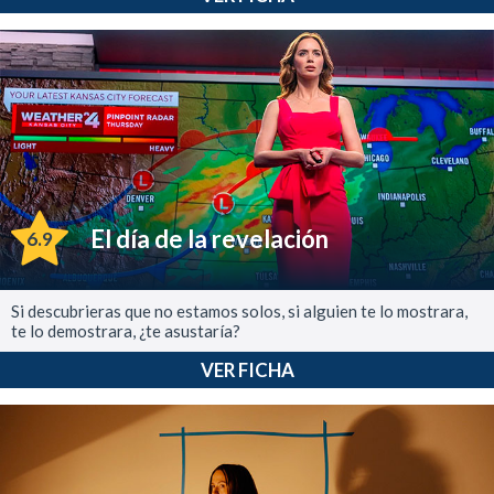
El día de la revelación
6.9
Si descubrieras que no estamos solos, si alguien te lo mostrara,
te lo demostrara, ¿te asustaría?
VER FICHA