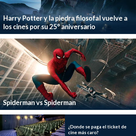
Harry Potter y la piedra filosofal vuelve a
los cines por su 25° aniversario
Spiderman vs Spiderman
¿Donde se paga el ticket de
cine más caro?