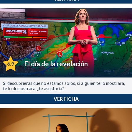
El día de la revelación
6.9
Si descubrieras que no estamos solos, si alguien te lo mostrara,
te lo demostrara, ¿te asustaría?
VER FICHA