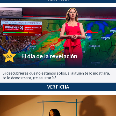
El día de la revelación
6.9
Si descubrieras que no estamos solos, si alguien te lo mostrara,
te lo demostrara, ¿te asustaría?
VER FICHA