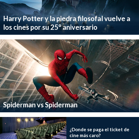
Harry Potter y la piedra filosofal vuelve a
los cines por su 25° aniversario
Spiderman vs Spiderman
¿Donde se paga el ticket de
cine más caro?