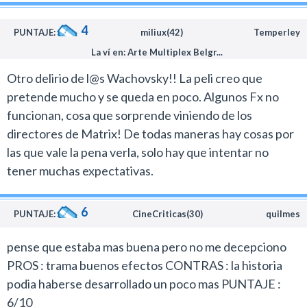
esta reseña si tiene un final trágico en la trama, pero no
4
podía dejar de destacarlo porque interpreta a uno de
PUNTAJE:
miliux(42)
Temperley
los mejores personajes de esta propuesta.
La ví en: Arte Multiplex Belgr...
En este proyecto la pareja de directores trabajaron con
Otro delirio de l@s Wachovsky!! La peli creo que
todos sus viejos colaboradores que fueron parte de
pretende mucho y se queda en poco. Algunos Fx no
Matrix y a nivel visual la película es extraordinaria.
funcionan, cosa que sorprende viniendo de los
En estos días donde es frecuente ver un despliegue de
directores de Matrix! De todas maneras hay cosas por
efectos digitales mal usados que arruinan las historias
las que vale la pena verla, solo hay que intentar no
con secuencias artificiales, acá nos encontramos con
tener muchas expectativas.
un trabajo de primer nivel en estos campos. Las
secuencias de acción son espectaculares y se nota una
6
vez más la enorme influencia que tiene el animé en el
PUNTAJE:
CineCriticas(30)
quilmes
arte de estos realizadores.
pense que estaba mas buena pero no me decepciono
El destino de Júpiter tiene sus puntos más débiles en el
PROS : trama buenos efectos CONTRAS : la historia
guión donde los Wachowski derrapan con algunos
podia haberse desarrollado un poco mas PUNTAJE :
excesos.
6/10