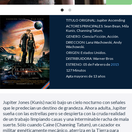
TITULO ORIGINAL: Jupiter Ascending
ACTORES PRINCIPALES: Sean Bean, Mila
Kunis, Channing Tatum.
GENERO: Ciencia Ficción, Acción.
DIRECCION: Lana Wachowski, Andy
Wachowski.
ORIGEN: Estados Unidos.
DISTRIBUIDORA: Warner Bros
ESTRENO: 05 de Febrero de
2015
127 Minutos
Apta mayores de 13 años
Jupiter Jones (Kunis) nació bajo un cielo nocturno con señales
que le predecían un destino de grandeza. Ahora adulta, Jupiter
sueña con las estrellas pero se despierta con la cruda realidad
de un trabajo limpiando casas y una interminable racha de mala
suerte. Sólo cuando Caine (Channing Tatum), un cazador ex
militar genéticamente mecánico, aterriza en la Tierra para