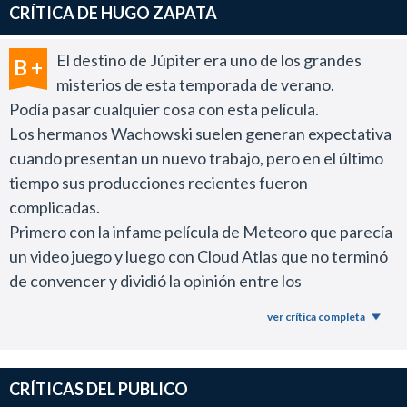
CRÍTICA DE HUGO ZAPATA
El destino de Júpiter era uno de los grandes
B +
misterios de esta temporada de verano.
Podía pasar cualquier cosa con esta película.
Los hermanos Wachowski suelen generan expectativa
cuando presentan un nuevo trabajo, pero en el último
tiempo sus producciones recientes fueron
complicadas.
Primero con la infame película de Meteoro que parecía
un video juego y luego con Cloud Atlas que no terminó
de convencer y dividió la opinión entre los
espectadores.
ver crítica completa
Este nuevo film que llega a los cines creo que es lo
mejor que brindó esta dupla de realizadores desde la
trilogía protagonizada por Keanu Reeves.
CRÍTICAS DEL PUBLICO
No esperen encontrar una historia de la complejidad de