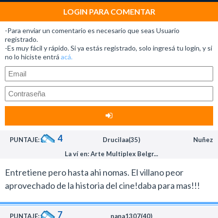
Matrix, ya que esto es una propuesta diferente.
LOGIN PARA COMENTAR
El destino de Júpiter está claramente orientada al
-Para enviar un comentario es necesario que seas Usuario
público adolescente y ofrece una entretenida película
registrado.
-Es muy fácil y rápido. Si ya estás registrado, solo ingresá tu login, y si
dentro del subgénero de la ópera espacial.
no lo hiciste entrá
acá.
Una rama de la ciencia ficción a la que pertenecen Star
Wars, la saga literaria de Edgar Rice Burroughs con
John Carter (cuya influencia para variar está presente
en este estreno) y grandes filmes ochentosos como
Enemigo mío (1985) y El último guerrero estelar (1984)
que este estreno trae al recuerdo.
4
PUNTAJE:
Drucilaa(35)
Nuñez
Los Wachowski en esta ocasión trabajaron el concepto
La ví en: Arte Multiplex Belgr...
que la humanidad fue creada en otra planeta, una típica
temática del programa de History, Alienígenas
Entretiene pero hasta ahi nomas. El villano peor
ancestrales, que nunca llega a ser desarrollada en el
aprovechado de la historia del cine!daba para mas!!!
film.
La sensación que deja esta película es que los
7
PUNTAJE:
nana1307(40)