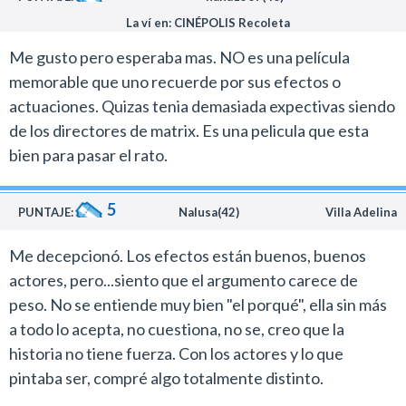
directores comenzaron con una idea y luego el
La ví en: CINÉPOLIS Recoleta
proyecto se transformó en otra cosa. Esto se puede
apreciar claramente en la trama.
Me gusto pero esperaba mas. NO es una película
La primera parte donde se presenta el conflicto y sus
memorable que uno recuerde por sus efectos o
protagonistas es una película y a partir del momento en
actuaciones. Quizas tenia demasiada expectivas siendo
que Mila Kunis viaja a otro planeta la historia se enfoca
de los directores de matrix. Es una pelicula que esta
por otro camino.
bien para pasar el rato.
El destino de Júpiter no tiene la seriedad de Matrix y
los Wachowski tampoco se toman tan en serio el
5
PUNTAJE:
Nalusa(42)
Villa Adelina
argumento. Inclusive se permiten jugar con algunas
situaciones humorísticas.
Me decepcionó. Los efectos están buenos, buenos
Channing Tatum presenta un trabajo decente como el
actores, pero...siento que el argumento carece de
típico discípulo de John Carter y Mila Kunis logra llevar
peso. No se entiende muy bien "el porqué", ella sin más
adelante con éxito un rol que nunca había trabajado en
a todo lo acepta, no cuestiona, no se, creo que la
el cine.
historia no tiene fuerza. Con los actores y lo que
Celebro la participación de Sean Bean y el hecho que
pintaba ser, compré algo totalmente distinto.
no lo mataran a los cinco minutos. No les voy a decir en