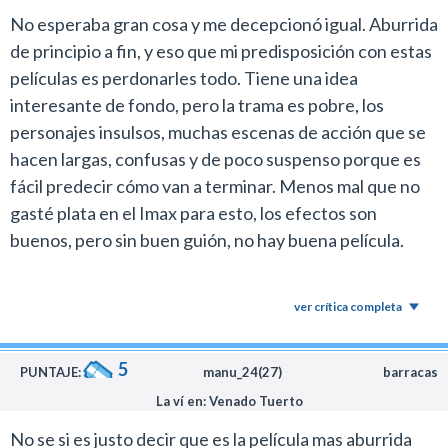
el crédito a los Wachowski que por lo menos
No esperaba gran cosa y me decepcionó igual. Aburrida
concibieron un relato original que no es una remake ni
de principio a fin, y eso que mi predisposición con estas
adapta ningún cómic o novela juvenil best seller.
películas es perdonarles todo. Tiene una idea
Insisto en este punto, no es una película que
interesante de fondo, pero la trama es pobre, los
revolucione el género ni mucho menos, pero brinda dos
personajes insulsos, muchas escenas de acción que se
horas de puro entretenimiento con un film
hacen largas, confusas y de poco suspenso porque es
impecablemente realizado, que además es ideal para
fácil predecir cómo van a terminar. Menos mal que no
disfrutar en el cine.
gasté plata en el Imax para esto, los efectos son
buenos, pero sin buen guión, no hay buena película.
ver crítica completa
5
PUNTAJE:
manu_24(27)
barracas
La ví en: Venado Tuerto
No se si es justo decir que es la película mas aburrida