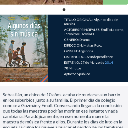
TITULO ORIGINAL: Algunos días sin
música
ACTORES PRINCIPALES: Emilio Lacerna,
Jerónimo Escoriaza.
GENERO: Drama.
DIRECCION: Matías Rojo.
ORIGEN: Argentina.
DISTRIBUIDORA: Independiente
ESTRENO: 27 de Marzo de
2014
78 Minutos
Apta todo público
Sebastián, un chico de 10 años, acaba de mudarse a un barrio
en los suburbios junto a su familia. El primer día de colegio
conoce a Guzmán y Email. Conversando llegan a la conclusión
que todas las maestras podrían morir en ese instante y nada
cambiaría. Paradójicamente, en ese momento muere la
maestra de música frente a ellos. Durante los días de luto en la
escuela, la culpa los mueve a buscar el perdón de los familiares