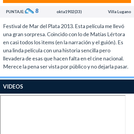
mendocino, porque esto da la sensación de película
8
PUNTAJE:
okta1902(33)
Villa Lugano
atemporal en donde la tecnología -salvo por unos
videojuegos- no juega un rol en la historia y permite que
Festival de Mar del Plata 2013. Esta película me llevó
el entretenimiento sea “a la antigua”.
una gran sorpresa. Coincido con lo de Matías Lértora
Algunos días sin música es una película independiente a
en casi todos los items (en la narración y el guión). Es
la cual no será muy fácil acceder, pero si este tipo de
una linda película con una historia sencilla pero
propuesta gusta e interesa es una gran oportunidad
llevadera de esas que hacen falta en el cine nacional.
para buscarla y descubrir lo que ya hemos visto varias
Merece la pena ser vista por público y no dejarla pasar.
veces pero con un sello argentino bien marcado.
VIDEOS