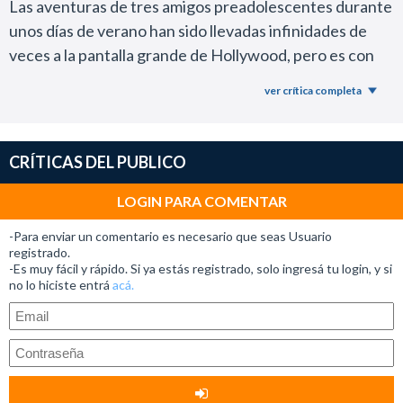
Las aventuras de tres amigos preadolescentes durante
unos días de verano han sido llevadas infinidades de
veces a la pantalla grande de Hollywood, pero es con
una sola mano con la que podemos contar las
ver crítica completa
experiencias nacionales y este estreno es más que un
digno exponente de que un relato intimista y simple
puede ser muy bueno y profundo.
CRÍTICAS DEL PUBLICO
La identidad argentina que se le impregna al film a
través de lo que viven estos tres amigos que desean al
LOGIN PARA COMENTAR
mismo tiempo que se muera una maestra (y que
-Para enviar un comentario es necesario que seas Usuario
sucede) está muy bien lograda y actuada por el trío
registrado.
-Es muy fácil y rápido. Si ya estás registrado, solo ingresá tu login, y si
compuesto por Jerónimo Escoriaza, Emilio Lacerna, y
no lo hiciste entrá
acá.
Tomás Exequiel Araya. Al principio puede hacer un
poco de ruido, pero una vez que el espectador entra en
sintonía con los códigos de los chicos la película fluye.
Un gran acierto del guionista y director Matías Rojo es
que los personajes sean de clase baja de un pueblo