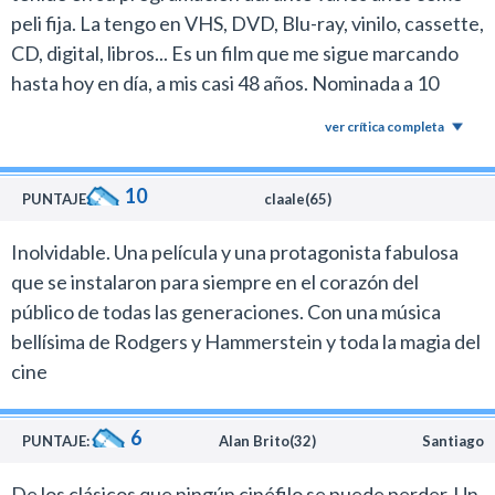
peli fija. La tengo en VHS, DVD, Blu-ray, vinilo, cassette,
CD, digital, libros... Es un film que me sigue marcando
hasta hoy en día, a mis casi 48 años. Nominada a 10
premios Oscar y ganadora de 5, sigue encantando a las
ver crítica completa
audiencias de todo el mundo por su frescura, hermosas
actuaciones y composiciones inigualables.
10
PUNTAJE:
claale(65)
Inolvidable. Una película y una protagonista fabulosa
que se instalaron para siempre en el corazón del
público de todas las generaciones. Con una música
bellísima de Rodgers y Hammerstein y toda la magia del
cine
6
PUNTAJE:
Alan Brito(32)
Santiago
De los clásicos que ningún cinéfilo se puede perder. Un