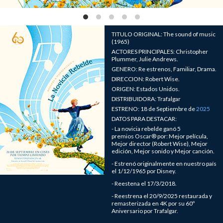
TITULO ORIGINAL: The sound of music
(1965)
ACTORES PRINCIPALES: Christopher
Plummer, Julie Andrews.
GENERO: Re estrenos, Familiar, Drama.
DIRECCION: Robert Wise.
ORIGEN: Estados Unidos.
DISTRIBUIDORA: Trafalgar
ESTRENO: 18 de Septiembre de
2025
DATOS PARA DESTACAR:
- La novicia rebelde ganó 5
premios Oscar® por: Mejor película,
Mejor director (Robert Wise), Mejor
edición, Mejor sonido y Mejor canción.
- Estrenó originalmente en nuestro país
el 1/12/1965 por Disney.
- Reestena el 17/3/2018.
- Reestrena el 20/9/2025 restaurada y
remasterizada en 4K por su 60º
Aniversario por Trafalgar.