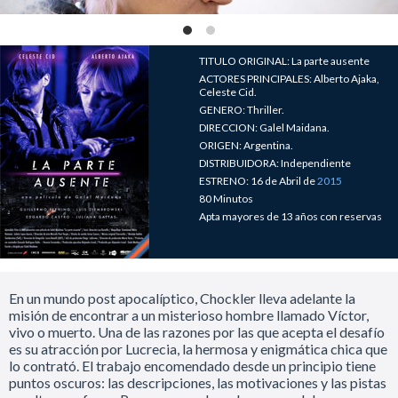
TITULO ORIGINAL: La parte ausente
ACTORES PRINCIPALES: Alberto Ajaka,
Celeste Cid.
GENERO: Thriller.
DIRECCION: Galel Maidana.
ORIGEN: Argentina.
DISTRIBUIDORA: Independiente
ESTRENO: 16 de Abril de
2015
80 Minutos
Apta mayores de 13 años con reservas
En un mundo post apocalíptico, Chockler lleva adelante la
misión de encontrar a un misterioso hombre llamado Víctor,
vivo o muerto. Una de las razones por las que acepta el desafío
es su atracción por Lucrecia, la hermosa y enigmática chica que
lo contrató. El trabajo encomendado desde un principio tiene
puntos oscuros: las descripciones, las motivaciones y las pistas