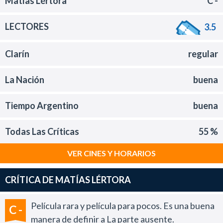
Matías Lértora
C -
LECTORES
3.5
Clarín
regular
La Nación
buena
Tiempo Argentino
buena
Todas Las Críticas
55 %
VER CINES Y HORARIOS
CRÍTICA DE MATÍAS LÉRTORA
Película rara y película para pocos. Es una buena
C -
manera de definir a La parte ausente.