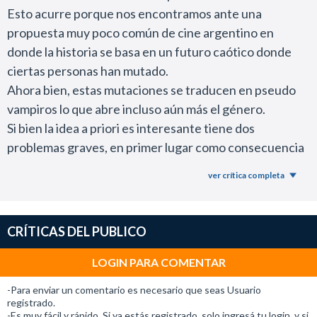
Esto acurre porque nos encontramos ante una
propuesta muy poco común de cine argentino en
donde la historia se basa en un futuro caótico donde
ciertas personas han mutado.
Ahora bien, estas mutaciones se traducen en pseudo
vampiros lo que abre incluso aún más el género.
Si bien la idea a priori es interesante tiene dos
problemas graves, en primer lugar como consecuencia
de un bajo presupuesto no se puede hacer mucho
ver crítica completa
alarde de ese futuro caótico que se plantea. En cambio
nos encontramos con una Buenos Aires muy oscura y
mezcla de tecnologías recientes y de hace unos años
CRÍTICAS DEL PUBLICO
(se ve claramente en celulares y televisores).
Y en segundo lugar es lenta, la manera en la cual está
LOGIN PARA COMENTAR
desarrollada la historia hace que aburra un poco.
-Para enviar un comentario es necesario que seas Usuario
Asimismo, muchas secuencias están filmadas cámara
registrado.
-Es muy fácil y rápido. Si ya estás registrado, solo ingresá tu login, y si