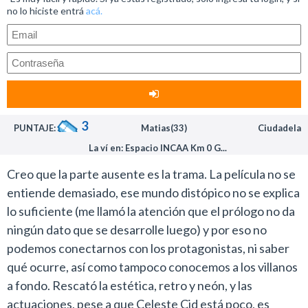
en mano con una subjetiva por sobre el hombro de los
no lo hiciste entrá
acá.
personajes, lo que hace aún más raro la percepción por
parte del espectador.
Está claro que es una elección del director Galel
Maidana, pero no la más acertada.
Con respecto al elenco, se lo ve muy forzado pero no
por eso están mal. Celeste Cid siempre trabaja bien y
3
PUNTAJE:
Matias(33)
Ciudadela
esta no es la excepción.
La ví en: Espacio INCAA Km 0 G...
En definitiva, La parte ausente es una propuesta que
agradará a un sector muy sectorizado, el resto se
Creo que la parte ausente es la trama. La película no se
aburrirá un poco.
entiende demasiado, ese mundo distópico no se explica
lo suficiente (me llamó la atención que el prólogo no da
ningún dato que se desarrolle luego) y por eso no
podemos conectarnos con los protagonistas, ni saber
qué ocurre, así como tampoco conocemos a los villanos
a fondo. Rescató la estética, retro y neón, y las
actuaciones, pese a que Celeste Cid está poco, es