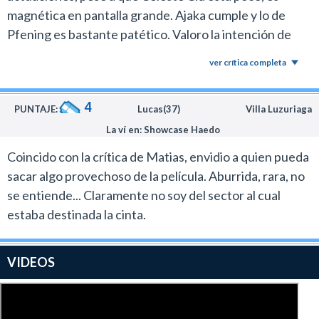
magnética en pantalla grande. Ajaka cumple y lo de
Pfening es bastante patético. Valoro la intención de
hacer algo de ciencia ficción nacional pero acá no
ver crítica completa
alcanzó. Bastante floja. PD: Muy buena la canción de
los títulos y la que canta Juliana Gattas.
4
PUNTAJE:
Lucas(37)
Villa Luzuriaga
La ví en: Showcase Haedo
Coincido con la crítica de Matias, envidio a quien pueda
sacar algo provechoso de la película. Aburrida, rara, no
se entiende... Claramente no soy del sector al cual
estaba destinada la cinta.
VIDEOS