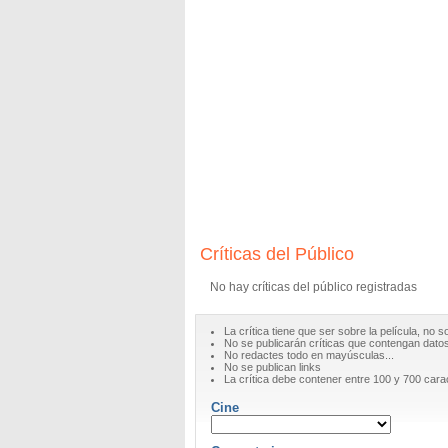
Críticas del Público
No hay críticas del público registradas
La crítica tiene que ser sobre la película, no s
No se publicarán críticas que contengan datos 
No redactes todo en mayúsculas...
No se publican links
La crítica debe contener entre 100 y 700 cara
Cine