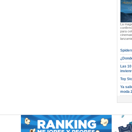
La magia
confirmó
para cel
cinemato
lanzami
Spider
¿Donde
Las 10
invienr
Toy St
Ya sali
moda 