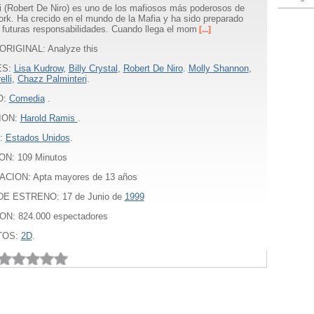
ti (Robert De Niro) es uno de los mafiosos más poderosos de
rk. Ha crecido en el mundo de la Mafia y ha sido preparado
 futuras responsabilidades. Cuando llega el mom
[...]
ORIGINAL: Analyze this
ES:
Lisa Kudrow
,
Billy Crystal
,
Robert De Niro
.
Molly Shannon
,
elli
,
Chazz Palminteri
.
O:
Comedia
.
ION:
Harold Ramis
.
:
Estados Unidos
.
ON:
109
Minutos
ACION: Apta mayores de 13 años
E ESTRENO: 17 de Junio de
1999
ON: 824.000 espectadores
TOS:
2D
.