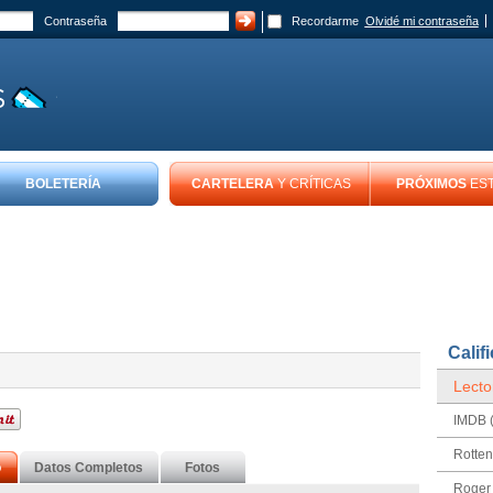
Contraseña
Recordarme
Olvidé mi contraseña
BOLETERÍA
CARTELERA
Y CRÍTICAS
PRÓXIMOS
ES
Calif
Lecto
IMDB (
Rotte
o
Datos Completos
Fotos
Roger 