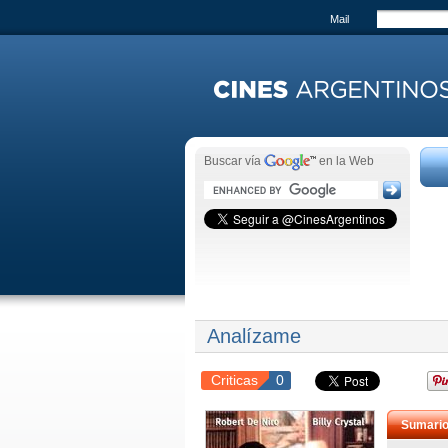
Mail
Buscar vía
en la Web
Analízame
Criticas
0
Sumari