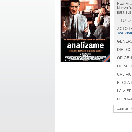
Paul Vit
Nueva Yo
para sus
TITULO 
ACTOR
Joe Viter
GENER
DIRECC
ORIGEN
DURACI
CALIFIC
FECHA D
LA VIER
FORMA
Calificar