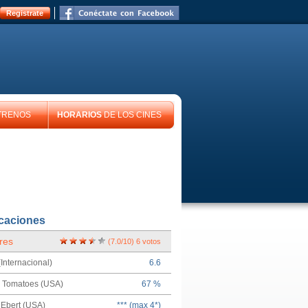
Registrate
TRENOS
HORARIOS
DE LOS CINES
icaciones
res
(
7.0
/
10
)
6
votos
Internacional)
6.6
n Tomatoes (USA)
67 %
Ebert (USA)
*** (max 4*)