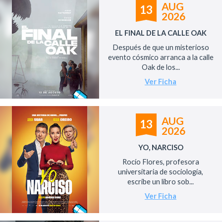
AUG
13
2026
EL FINAL DE LA CALLE OAK
Después de que un misterioso
evento cósmico arranca a la calle
Oak de los...
Ver Ficha
AUG
13
2026
YO, NARCISO
Rocío Flores, profesora
universitaria de sociología,
escribe un libro sob...
Ver Ficha