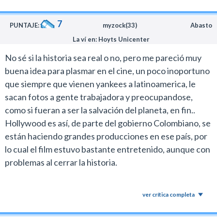
susto son copiados de otras películas similares que se
hicieron recientemente.
7
No ayudó tampoco que los guionistas encima quisieran
PUNTAJE:
myzock(33)
Abasto
dejar una reflexión sobre los conquistadores europeos
La ví en: Hoyts Unicenter
en Latinoamérica que es presentado de la manera más
No sé si la historia sea real o no, pero me pareció muy
torpe posible en el argumento.
buena idea para plasmar en el cine, un poco inoportuno
Tal vez si no viste ninguna película de terror en los
que siempre que vienen yankees a latinoamerica, le
últimos 15 años Desde la oscuridad podría resultarte
sacan fotos a gente trabajadora y preocupandose,
interesante, caso contrario es una opción que se puede
como si fueran a ser la salvación del planeta, en fin..
omitir sin perderse nada importante.
Hollywood es así, de parte del gobierno Colombiano, se
están haciendo grandes producciones en ese país, por
lo cual el film estuvo bastante entretenido, aunque con
problemas al cerrar la historia.
ver crítica completa