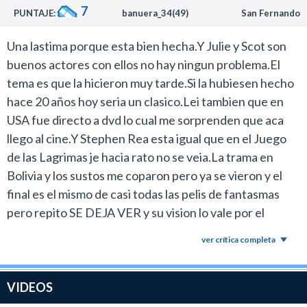
7
PUNTAJE:
banuera_34(49)
San Fernando
Una lastima porque esta bien hecha.Y Julie y Scot son
buenos actores con ellos no hay ningun problema.El
tema es que la hicieron muy tarde.Si la hubiesen hecho
hace 20 años hoy seria un clasico.Lei tambien que en
USA fue directo a dvd lo cual me sorprenden que aca
llego al cine.Y Stephen Rea esta igual que en el Juego
de las Lagrimas je hacia rato no se veia.La trama en
Bolivia y los sustos me coparon pero ya se vieron y el
final es el mismo de casi todas las pelis de fantasmas
pero repito SE DEJA VER y su vision lo vale por el
laburo de los protagonistas y tambien de la nena y los
ver crítica completa
niños fantasmas.Si la hubiera visto en cine le subiria el
puntaje pero un 7 esta bien.La vi en bluray.
VIDEOS