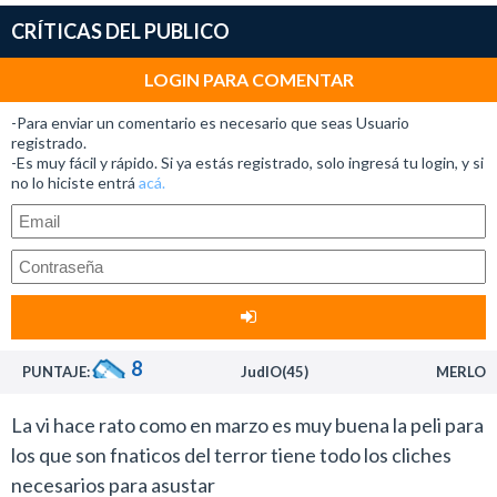
que ocurrió en el pasado.
CRÍTICAS DEL PUBLICO
El film representa la ópera prima del español Lluís
Quílez, quien no hizo nada interesante con su narración
LOGIN PARA COMENTAR
para evitar que el film cayera en un trillado thriller
-Para enviar un comentario es necesario que seas Usuario
sobrenatural que vimos centenares de veces en estos
registrado.
-Es muy fácil y rápido. Si ya estás registrado, solo ingresá tu login, y si
últimos años.
no lo hiciste entrá
acá.
Julia Stiles y Scott Speedman (Underworld) remaron
con mucho profesionalismo y dignidad dos personajes
limitados con los que tenían pocas posibilidades de
destacarse
Las interpretaciones de ellos dos es lo único positivo
que se puede destacar de este estreno.
8
PUNTAJE:
JudIO(45)
MERLO
Además del buen trabajo de los protagonsitas, el film de
Quílez está muy bien cuidado desde los aspectos
La vi hace rato como en marzo es muy buena la peli para
técnicos pero al ser extremadamente predecible
los que son fnaticos del terror tiene todo los cliches
termina siendo muy aburrido. Hasta los momentos de
necesarios para asustar