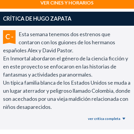
VER CINES Y HORARIOS
CRÍTICA DE HUGO ZAPATA
Esta semana tenemos dos estrenos que
C -
contaron con los guiones de los hermanos
españoles Alex y David Pastor.
En Inmortal abordaron el género de la ciencia ficción y
en este proyecto se enfocaron en las historias de
fantasmas y actividades paranormales.
Un típica familia blanca de los Estados Unidos se muda a
un lugar aterrador y peligroso llamado Colombia, donde
son acechados por una vieja maldición relacionada con
niños desaparecidos.
Como ya es un clásico en este tipo de relatos, detrás de
ver crítica completa
la aparición de los fantasmas siempre se esconde un
secreto macabro vinculado con algún hecho trágico