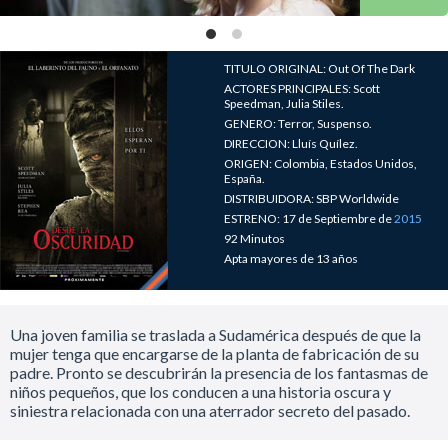
TITULO ORIGINAL: Out Of The Dark
ACTORES PRINCIPALES: Scott
Speedman, Julia Stiles.
GENERO: Terror, Suspenso.
DIRECCION: Lluís Quílez.
ORIGEN: Colombia, Estados Unidos,
España.
DISTRIBUIDORA: SBP Worldwide
ESTRENO: 17 de Septiembre de
2015
92 Minutos
Apta mayores de 13 años
Una joven familia se traslada a Sudamérica después de que la
mujer tenga que encargarse de la planta de fabricación de su
padre. Pronto se descubrirán la presencia de los fantasmas de
niños pequeños, que los conducen a una historia oscura y
siniestra relacionada con una aterrador secreto del pasado.