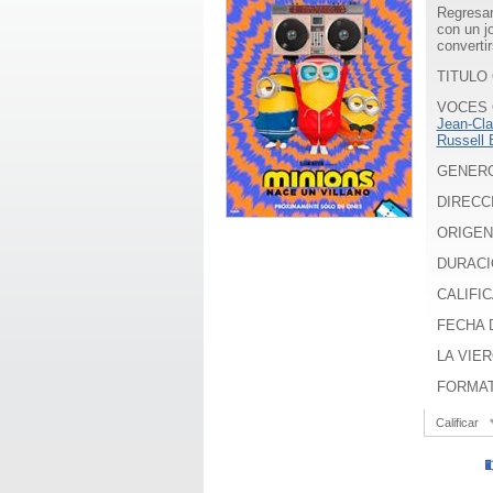
Regresan
con un j
converti
TITULO 
VOCES 
Jean-Cl
Russell 
GENER
DIRECC
ORIGEN
DURACI
CALIFICA
FECHA D
LA VIER
FORMA
Calificar