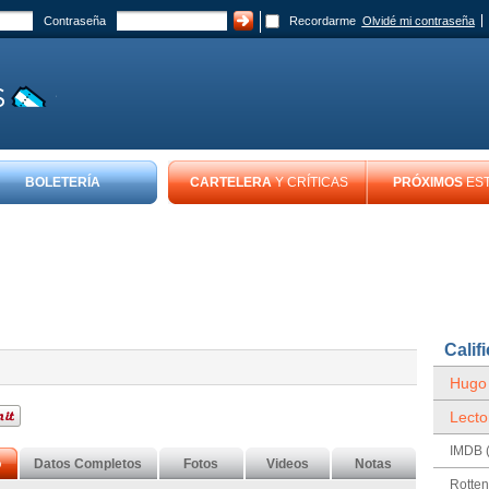
Contraseña
Recordarme
Olvidé mi contraseña
BOLETERÍA
CARTELERA
Y CRÍTICAS
PRÓXIMOS
ES
Calif
Hugo
Lecto
IMDB (
o
Datos Completos
Fotos
Videos
Notas
Rotte