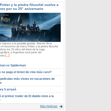
Potter y la piedra filosofal vuelve a
nes por su 25° aniversario
 regresa a la pantalla grande. Warner Bros.
 el reestreno de Harry Potter y la piedra filosofal
ebrar los 25 años del inicio de la saga
gráfica, y Argentina será parte del
[...]
ento
man vs Spiderman
 se paga el ticket de cine más caro?
 películas más vistas en vacaciones de
o
ory 5 arrasó
ó el primer trailer de El diablo viste a la
2
Más Noticias