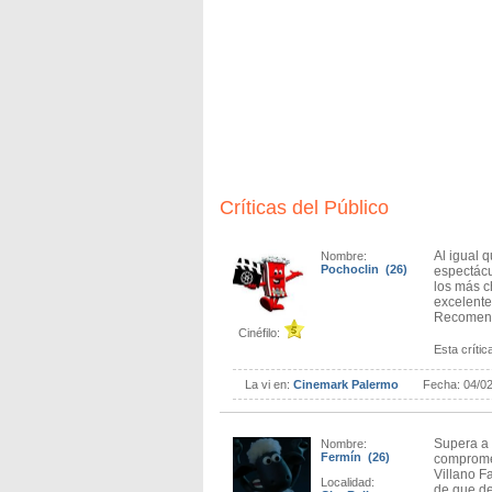
parodia en Kung Fu Panda.
La versión en inglés cuenta con las inter
Lawless y Julie Andrews sin embargo tienen
otro artista que daba lo mismo.
Mejor suerte tuvieron Alan Arkin, Michelle 
intervención. Desde los aspectos técnicos la 
estudios dentro del género CGI.
En este caso sobresale todo el trabajo que h
a la hora de evocar los vestuarios, peinado
En resumen, Minion 2 probablemente va a ent
Críticas del Público
oportunidad los adultos encontrarán una pr
Al igual 
Nombre:
Pochoclin (26)
espectácu
los más c
excelente
Recomen
Cinéfilo:
Esta crítica
La vi en:
Cinemark Palermo
Fecha:
04/0
Supera a l
Nombre:
Fermín (26)
compromet
Villano F
Localidad:
de que de