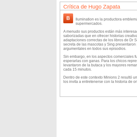
Crítica de Hugo Zapata
B
Ilumination es la productora emblem
supermercados.
A menudo sus productos están más interesad
saborizadas que en ofrecer historias creati
adaptaciones correctas de los libros de Dr Se
secreta de las mascotas y Sing presentaron p
argumentales en todos sus episodios.
Sin embargo, en los aspectos comerciales f
esperarlas con ganas. Para los chicos rep
levantaron de la butaca y los mayores reman 
cada 15 minutos.
Dentro de este contexto Minions 2 resultó un
los invita a entretenerse con la historia de or
El conflicto es muy simple para que los niño
especial. La trama se desarrolla en 1976 y el
cariñoso tributo nostálgico a la cultura popu
Durante el desarrollo de la aventura princi
los íconos de la música y el cine de aquell
a Linda Ronstandt, Peter Frapton o el film de
adición simpática que evita que se queden a
El director escogió además un período muy p
en los Estados Unidos tras la muerte de Bru
cuestión, donde no falta el homenaje al cl