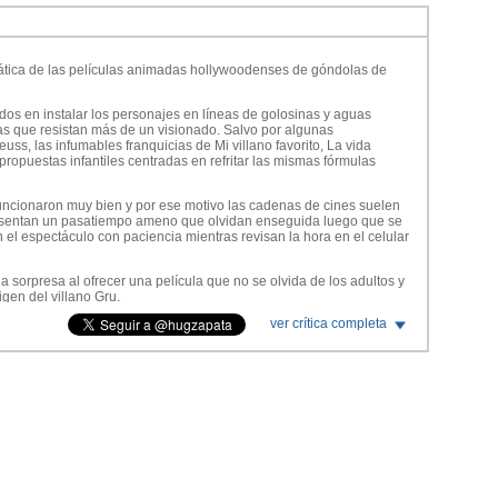
ática de las películas animadas hollywoodenses de góndolas de
os en instalar los personajes en líneas de golosinas y aguas
vas que resistan más de un visionado. Salvo por algunas
uss, las infumables franquicias de Mi villano favorito, La vida
ropuestas infantiles centradas en refritar las mismas fórmulas
uncionaron muy bien y por ese motivo las cadenas de cines suelen
resentan un pasatiempo ameno que olvidan enseguida luego que se
el espectáculo con paciencia mientras revisan la hora en el celular
a sorpresa al ofrecer una película que no se olvida de los adultos y
igen del villano Gru.
ver crítica completa
s lo puedan seguir con facilidad pero cuenta con una particularidad
 director Kylde Balda (El Lórax) utiliza ese período para elaborar un
lar de esa década.
pal Balda añade numerosos guiños divertidos que se relacionan con
os años. Los más chicos probablemente no entenderán las referencias
 Walter Hill, The Warriors, pero para los adultos representa una
fuera del espectáculo.
articular que coincidió con el fenómeno del cine de artes marciales
ce Lee. La continuación de los Minions juega bastante con esta
ásico de Chang Cheh, Five Deadly Venoms, que también tuvo su