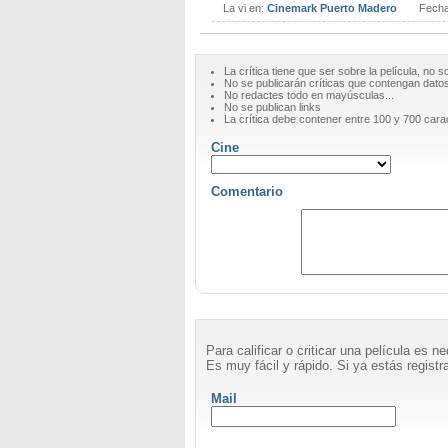
La vi en:
Cinemark Puerto Madero
Fech
La crítica tiene que ser sobre la película, no s
No se publicarán críticas que contengan datos 
No redactes todo en mayúsculas...
No se publican links
La crítica debe contener entre 100 y 700 cara
Cine
Comentario
Para calificar o criticar una película es 
Es muy fácil y rápido. Si ya estás registra
Mail