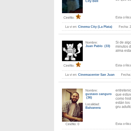
City Bell
Esta crítica
Cinéfilo:
La vi en:
Cinema City (La Plata)
Fecha:
Si de algo
Nombre:
Juan Pablo (33)
minutos d
alma esta
Esta crítica
Cinéfilo:
La vi en:
Cinemacenter San Juan
Fecha
entretenid
Nombre:
gustavo canguro
que estuv
(36)
como hist
están los
Localidad:
gru adulto
Balvanera
Esta crítica
Cinéfilo: 0