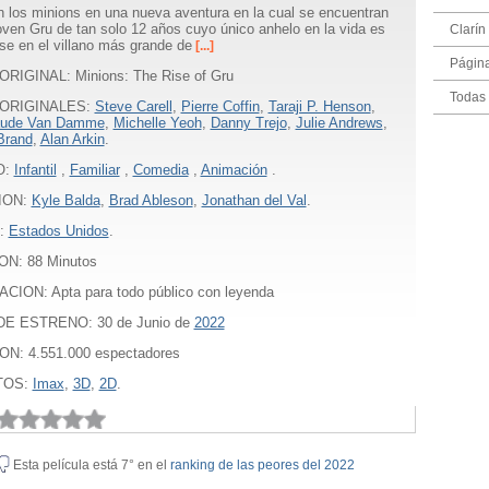
 los minions en una nueva aventura en la cual se encuentran
oven Gru de tan solo 12 años cuyo único anhelo en la vida es
Clarín
rse en el villano más grande de
[...]
Págin
ORIGINAL: Minions: The Rise of Gru
Todas 
ORIGINALES:
Steve Carell
,
Pierre Coffin
,
Taraji P. Henson
,
aude Van Damme
,
Michelle Yeoh
,
Danny Trejo
,
Julie Andrews
,
Brand
,
Alan Arkin
.
O:
Infantil
,
Familiar
,
Comedia
,
Animación
.
ION:
Kyle Balda
,
Brad Ableson
,
Jonathan del Val
.
:
Estados Unidos
.
ON:
88
Minutos
CION: Apta para todo público con leyenda
E ESTRENO: 30 de Junio de
2022
ON: 4.551.000 espectadores
TOS:
Imax
,
3D
,
2D
.
Esta película está 7° en el
ranking de las peores del 2022