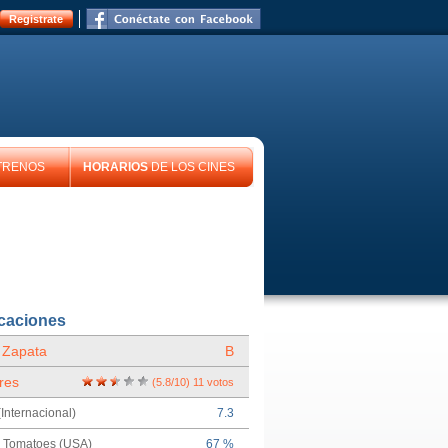
Registrate
TRENOS
HORARIOS
DE LOS CINES
icaciones
 Zapata
B
res
(
5.8
/
10
)
11
votos
Internacional)
7.3
n Tomatoes (USA)
67 %