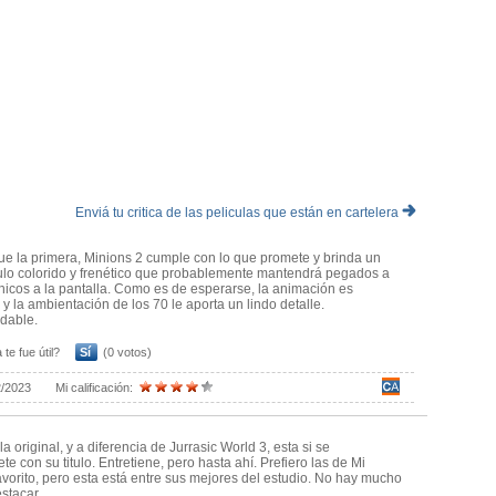
pretaciones de Jean Claude Van-Damme, Dolph Lundgren, Lucy
 roles menores que podrían haber sido interpretados por cualquier
Yeoh y Taraji P. Henson cuyos personajes tienen una mayor
película está a la altura de lo que suelen ofrecer los grandes
icieron con la ambientación de los años ´70 y los detalles rigurosos
s y modelos de vehículos de esa década.
retener más a los chicos que la soporífera Lightyear y en esta
Enviá tu critica de las peliculas que están en cartelera
opuesta mucho más llevadera.
que la primera, Minions 2 cumple con lo que promete y brinda un
lo colorido y frenético que probablemente mantendrá pegados a
hicos a la pantalla. Como es de esperarse, la animación es
 y la ambientación de los 70 le aporta un lindo detalle.
dable.
 te fue útil?
Sí
(0 votos)
2/2023
Mi calificación:
a original, y a diferencia de Jurrasic World 3, esta si se
e con su titulo. Entretiene, pero hasta ahí. Prefiero las de Mi
avorito, pero esta está entre sus mejores del estudio. No hay mucho
stacar.