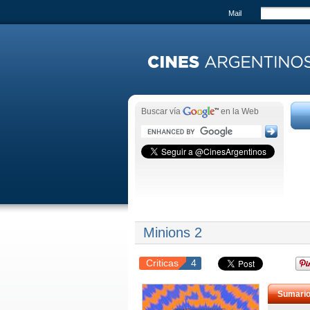
Mail
Buscar vía
en la Web
Minions 2
Criticas
4
Sumari