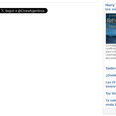
Harry 
los ci
La magia
confirmó
para cel
cinemato
lanzami
Spider
¿Donde
Las 10
invienr
Toy St
Ya sali
moda 