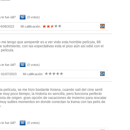
 te fue útil?
Sí
(0 votos)
24/08/2022
Mi calificación:
 me tengo que arrepentir es a ver visto esta horrible película, 88
e sufrimiento, con las expectativas esta el piso aún así odié con el
 película.
 te fue útil?
Sí
(0 votos)
:
01/07/2023
Mi calificación:
a película, se me hizo bastante liviana, cuando salí del cine sentí
e muy poco tiempo, la historia es sencilla, pero funciona perfecto
oria de origen. gran opción de vacaciones de invierno para rescatar
 muy sutiles momentos en donde conectan la trama con las pelis de
.
 te fue útil?
Sí
(0 votos)