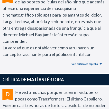
de las peores películas del año, sino que además
ofrece una experiencia de masoquismo
cinematográfico sólo apta para los amantes del dolor.
Larga, tediosa, aburrida y redundante, no es más que
otra entrega desapasionada de una franquicia que al
director Michael Bay jamás le interesó ni supo
comprender.
La verdad que es notable ver como arruinaron un
concepto fascinante para el público infantil con
producciones tan mediocres que ni siquiera se
ver crítica completa
relacionan con la serie animada de los años ´80.
A esta altura los Autobots se convirtieron en extras de
CRÍTICA DE MATÍAS LÉRTORA
su propia película, ya que el foco de atención gira en
torno a las diversas subtramas que protagonizan
He visto muchas porquerías en mi vida, pero
D
personajes humanos que a nadie le interesa ver. Uno de
pocas como Transformers: El último Caballero.
los grandes problemas de la serie que se repitió en
Fueron casi tres horas de tortura absoluta, de no poder
todos los episodios.