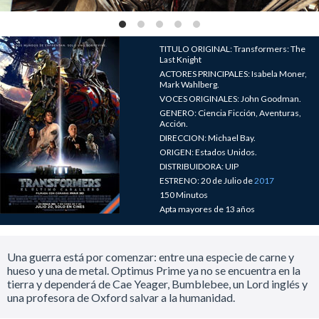
TITULO ORIGINAL: Transformers: The
Last Knight
ACTORES PRINCIPALES: Isabela Moner,
Mark Wahlberg.
VOCES ORIGINALES: John Goodman.
GENERO: Ciencia Ficción, Aventuras,
Acción.
DIRECCION: Michael Bay.
ORIGEN: Estados Unidos.
DISTRIBUIDORA: UIP
ESTRENO: 20 de Julio de
2017
150 Minutos
Apta mayores de 13 años
Una guerra está por comenzar: entre una especie de carne y
hueso y una de metal. Optimus Prime ya no se encuentra en la
tierra y dependerá de Cae Yeager, Bumblebee, un Lord inglés y
una profesora de Oxford salvar a la humanidad.