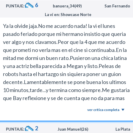
6
PUNTAJE:
banuera_34(49)
San Fernando
Binks de Star Wars sea una creación de Shakespeare.
Si a esto le sumamos la presencia inexplicable de nazis y
La ví en: Showcase Norte
un tratamiento idiota y ridículo del mito artúrico se
Ya la olvide jaja.No me acuerdo nada! la vi el lunes
pueden hacer una idea del nivel de lobotomía
pasado feriado porque mi hermano insistio que queria
audiovisual que ofrece este estreno.
ver algo y nos clavamos.Peor que la 4 que me acuerdo
Transformers con la visión mediocre de Michael Bay no
que prometi no verla mas en el cine si continuaba.En la
da para más. La única manera que tienen los robots de
mitad me dormi un buen rato.Pusieron una chica latina
ser redimidos en el cine es con un cineasta diferente
y una actriz bella parecida a Megan y listo.Peleas de
que al menos tenga una mínima simpatía por el
robots hasta el hartazgo sin siquiera poner un guion
concepto de la franquicia.
decente.Lamentablemente se pone buena los ultimos
En resumen, una producción horrenda con la que no
10 minutos,tarde...y termina como siempre.Me gustaria
vale la pena desperdiciar una entrada de cine.
que Bay reflexione y se de cuenta que no da para mas
hace rato.Increible Anthony Hopkins...mi hermano no
ver crítica completa
lo podia creer.Le recorde la frase del actor: LOS
ACTORES SOMOS PROSTITUTAS...un 6.Regular para
2
MALA.
PUNTAJE:
Juan Manuel(26)
La Plata