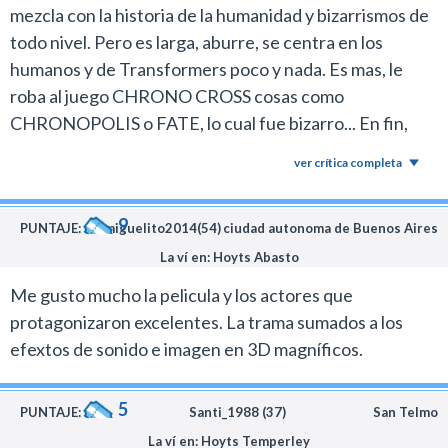
mezcla con la historia de la humanidad y bizarrismos de
todo nivel. Pero es larga, aburre, se centra en los
humanos y de Transformers poco y nada. Es mas, le
roba al juego CHRONO CROSS cosas como
CHRONOPOLIS o FATE, lo cual fue bizarro... En fin,
tuvo humor para poder acompañar lo bastante paja de
ver crítica completa
la trama e incongruencias.
9
PUNTAJE:
miguelito2014(54)
ciudad autonoma de Buenos Aires
La ví en: Hoyts Abasto
Me gusto mucho la pelicula y los actores que
protagonizaron excelentes. La trama sumados a los
efextos de sonido e imagen en 3D magníficos.
5
PUNTAJE:
Santi_1988 (37)
San Telmo
La ví en: Hoyts Temperley