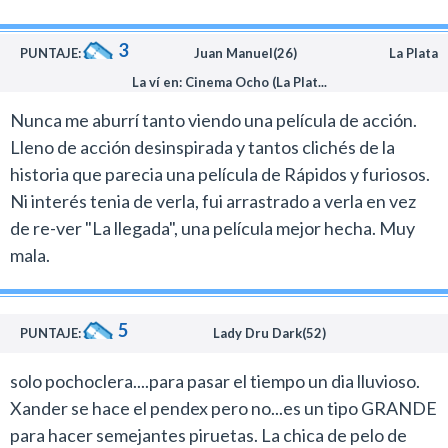
Diesel caen encima en el atrevimiento pretencioso de
presentar a Xander Cage como si fuera el gran héroe
3
PUNTAJE:
Juan Manuel(26)
La Plata
de acción que el género necesitaba.
La ví en: Cinema Ocho (La Plat...
Cage es insulso y aburre al tratarse de un sujeto que
tiene 50 años y se comporta como si tuviera 18.
Nunca me aburrí tanto viendo una película de acción.
Todas y cada una de las mujeres de la tramas se mueren
Lleno de acción desinspirada y tantos clichés de la
por estar con él y dentro de la CIA es el agente más
historia que parecia una película de Rápidos y furiosos.
grande todos los tiempos.
Ni interés tenia de verla, fui arrastrado a verla en vez
Las secuencias de acción de este film son de una
de re-ver "La llegada", una película mejor hecha. Muy
pobreza desesperante y en varias escenas se notan los
mala.
efectos digitales que agregaron sobre pantallas
verdes.
5
La dirección de D.J.Caruso (Disturbia) es
PUNTAJE:
Lady Dru Dark(52)
completamente desapasionada y no hace nada creativo
solo pochoclera....para pasar el tiempo un dia lluvioso.
con el concepto estúpido del personaje.
Xander se hace el pendex pero no...es un tipo GRANDE
Donnie Yen es el único miembro del reparto que sale
para hacer semejantes piruetas. La chica de pelo de
bien parado de este desastre con algunas escenas de