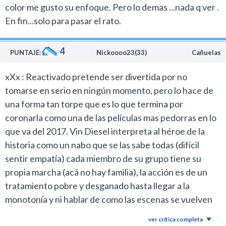
color me gusto su enfoque. Pero lo demas ...nada q ver .
pelea, donde opaca a Diesel con su talento y carisma.
En fin...solo para pasar el rato.
En el caso de Tony Jaa, una de las estrellas de género
de artes marciales más importantes de las últimas
4
décadas, lo desaprovechan por completo al tratarlo
PUNTAJE:
Nickoooo23(33)
Cañuelas
como una atracción de circo que hace piruetas.
xXx : Reactivado pretende ser divertida por no
La película encima tiene la pretensión de creer que
tomarse en serio en ningún momento, pero lo hace de
esto es tan espectacular que el público va a quedar
una forma tan torpe que es lo que termina por
ansioso por ver más continuaciones.
coronarla como una de las películas mas pedorras en lo
Me interesa dirigirme a los seguidores del género,
que va del 2017. Vin Diesel interpreta al héroe de la
aguanten unos días que ya vuelve John Wick con otra
historia como un nabo que se las sabe todas (difícil
tremenda película (ya la vi) de acción en serio.
sentir empatía) cada miembro de su grupo tiene su
Este bodrio infumable no vale la pena el costo de una
propia marcha (acá no hay familia), la acción es de un
entrada de cine, en última instancia pueden esperarla
tratamiento pobre y desganado hasta llegar a la
en el cable para comprobar lo mala que es.
monotonía y ni hablar de como las escenas se vuelven
mas y mas inverosímiles a medida que avanza el
ver crítica completa