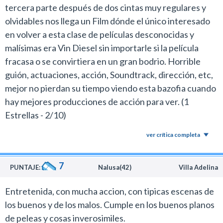
Personajes acartonados que se enfrentan a villanos de
tercera parte después de dos cintas muy regulares y
dibujos animados para niños y no generan ningún tipo
olvidables nos llega un Film dónde el único interesado
de entusiasmo.
en volver a esta clase de películas desconocidas y
Diesel, quien es consciente de la mediocridad del
malísimas era Vin Diesel sin importarle si la película
proyecto, apostó directamente a capturar la atención
fracasa o se convirtiera en un gran bodrio. Horrible
del público internacional. De ese modo reunió un
guión, actuaciones, acción, Soundtrack, dirección, etc,
reparto chapucero donde cubrió todos los posibles
mejor no pierdan su tiempo viendo esta bazofia cuando
mercados.
hay mejores producciones de acción para ver. (1
Por el lado de Asia convocó a Donnie Yen, Tony Jaa y el
Estrellas - 2/10)
cantante pop chino Kris Wu, por India la actriz Deepika
Padukone y para los latinos incluyó a la Miss Universo
ver crítica completa
colombiana Ariadna Gutiérrez y el jugador de fútbol
Neymar.
7
PUNTAJE:
Nalusa(42)
Villa Adelina
Sí, Neymar también aspira a ser agente secreto.
No importa que los personajes sean olvidables y el
Entretenida, con mucha accion, con tipicas escenas de
reparto no tenga química entre sí, todo vale para para
los buenos y de los malos. Cumple en los buenos planos
sostener la estupidez.
de peleas y cosas inverosimiles.