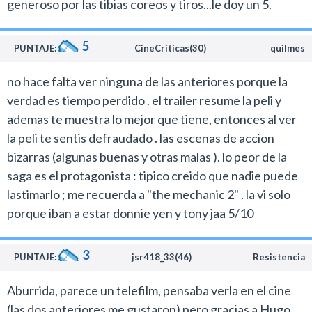
generoso por las tibias coreos y tiros...le doy un 5.
5
PUNTAJE:
CineCriticas(30)
quilmes
no hace falta ver ninguna de las anteriores porque la
verdad es tiempo perdido . el trailer resume la peli y
ademas te muestra lo mejor que tiene, entonces al ver
la peli te sentis defraudado . las escenas de accion
bizarras (algunas buenas y otras malas ). lo peor de la
saga es el protagonista : tipico creido que nadie puede
lastimarlo ; me recuerda a "the mechanic 2" . la vi solo
porque iban a estar donnie yen y tony jaa 5/10
3
PUNTAJE:
jsr418_33(46)
Resistencia
Aburrida, parece un telefilm, pensaba verla en el cine
(las dos anteriores me gustaron) pero gracias a Hugo