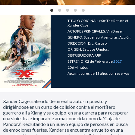
TITULO ORIGINAL: xXx: The Return of
Xander Cage
ACTORES PRINCIPALES: Vin Diesel.
GENERO: Suspenso, Aventuras, Acción.
DIRECCION: D. J. Caruso.
ORIGEN: Estados Unidos.
DISTRIBUIDORA: UIP
ESTRENO: 02 de Febrero de
2017
106 Minutos
Apta mayores de 13 años con reservas
Xander Cage, saliendo de un exilio auto-impuesto y
dirigiéndose en un curso de colisión contra el mortífero
guerrero alfa Xiang y su equipo, en una carrera para recuperar
una siniestra e imparable arma conocida como la ‘Caja de
Pandora’. Reclutando a un nuevo equipo de personas en busca
de emociones fuertes, Xander se encuentra envuelto en una