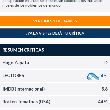
conspiración en la que se encuentran coludidos los más altos
niveles de los gobiernos del mundo.
VER CINES Y HORARIOS
¿YA LA VISTE? DEJÁ TU CRÍTICA
RESUMEN CRITICAS
Hugo Zapata
D
LECTORES
4.5
IMDB (Internacional)
5.6
Rotten Tomatoes (USA)
44 %