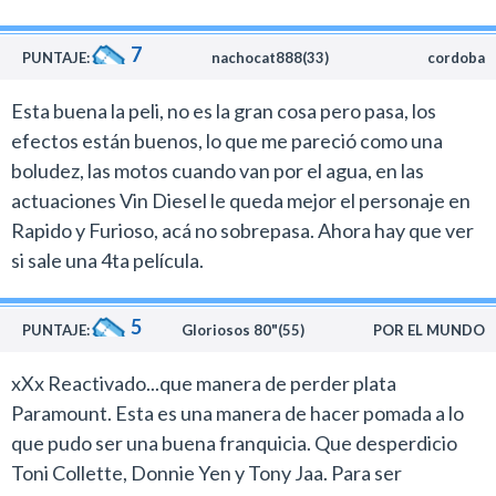
conflicto. Podes llegar a esbozar alguna sonrisa ante
tanta ridiculez, pero muy pocas y no alcanzan para
7
solventar semejante bodrio.
PUNTAJE:
nachocat888(33)
cordoba
Esta buena la peli, no es la gran cosa pero pasa, los
efectos están buenos, lo que me pareció como una
boludez, las motos cuando van por el agua, en las
actuaciones Vin Diesel le queda mejor el personaje en
Rapido y Furioso, acá no sobrepasa. Ahora hay que ver
si sale una 4ta película.
5
PUNTAJE:
Gloriosos 80"(55)
POR EL MUNDO
xXx Reactivado...que manera de perder plata
Paramount. Esta es una manera de hacer pomada a lo
que pudo ser una buena franquicia. Que desperdicio
Toni Collette, Donnie Yen y Tony Jaa. Para ser