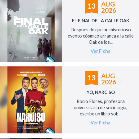
AUG
13
2026
EL FINAL DE LA CALLE OAK
Después de que un misterioso
evento cósmico arranca a la calle
Oak de los...
Ver Ficha
AUG
13
2026
YO, NARCISO
Rocío Flores, profesora
universitaria de sociología,
escribe un libro sob...
Ver Ficha