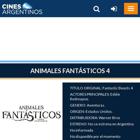
ANIMALES FANTÁSTICOS 4
TITULO ORIGINAL: Fantastic Beasts 4
ACTORES PRINCIPALES: Eddie
Redmayne.
GENERO: Aventuras.
ORIGEN: Estados Unidos.
DISTRIBUIDORA: Warner Bros
ESTRENO: No se estrena en Argentina
No informada
No disponible por el momento