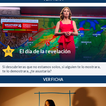
El día de la revelación
6.9
Si descubrieras que no estamos solos, si alguien te lo mostrara,
te lo demostrara, ¿te asustaría?
VER FICHA