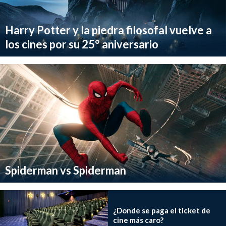
Harry Potter y la piedra filosofal vuelve a
los cines por su 25° aniversario
Spiderman vs Spiderman
¿Donde se paga el ticket de
cine más caro?