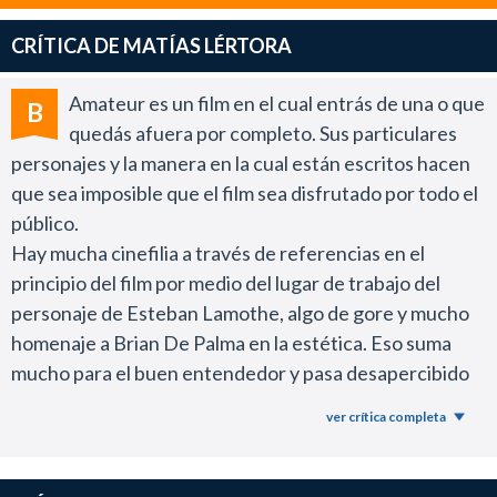
CRÍTICA DE MATÍAS LÉRTORA
Amateur es un film en el cual entrás de una o que
B
quedás afuera por completo. Sus particulares
personajes y la manera en la cual están escritos hacen
que sea imposible que el film sea disfrutado por todo el
público.
Hay mucha cinefilia a través de referencias en el
principio del film por medio del lugar de trabajo del
personaje de Esteban Lamothe, algo de gore y mucho
homenaje a Brian De Palma en la estética. Eso suma
mucho para el buen entendedor y pasa desapercibido
para el espectador promedio.
ver crítica completa
Es muy difícil escribir sobre la ópera prima de Sebastián
Perillo sin spoilearla por lo que solo diré que algo
sorprende mucho en el primer acto del film e incluso es