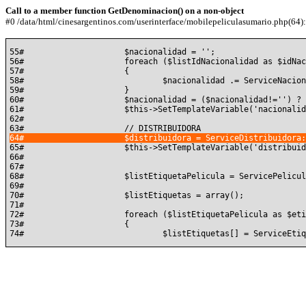
Call to a member function GetDenominacion() on a non-object
#0 /data/html/cinesargentinos.com/userinterface/mobilepeliculasumario.php(64): 
55#			$nacionalidad = '';

56#			foreach ($listIdNacionalidad as $idNacionalidad)

57#			{

58#				$nacionalidad .= ServiceNacionalidad::GetById( $idNacionalidad )->GetDenominacion() . ', ';

59#			}

60#			$nacionalidad = ($nacionalidad!='') ? substr( $nacionalidad, 0, count($nacionalidad) - 3) . '.' : '';

61#			$this->SetTemplateVariable('nacionalidad', $nacionalidad);

62#	

65#			$this->SetTemplateVariable('distribuidora', $distribuidora);

66#	

67#	

68#			$listEtiquetaPelicula = ServicePeliculaEtiqueta::ListByIdPelicula($idPelicula);

69#	

70#			$listEtiquetas = array();

71#	

72#			foreach ($listEtiquetaPelicula as $etiquetaPelicula)

73#			{
