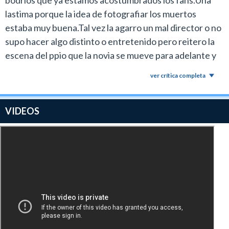
bodrios que ya estamos acostumbrados los fans.Una
lastima porque la idea de fotografiar los muertos
estaba muy buena.Tal vez la agarro un mal director o no
supo hacer algo distinto o entretenido pero reitero la
escena del ppio que la novia se mueve para adelante y
atras es aterradora.Pense era un peliculon.Vamos a
ver crítica completa
tener que seguir esperando a Annabelle 2 y IT no
queda otra.Espero no termine mal el año para los
fans.Un 5.
VIDEOS