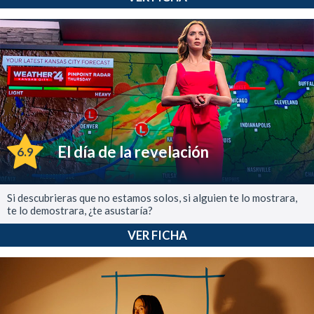
El día de la revelación
6.9
Si descubrieras que no estamos solos, si alguien te lo mostrara,
te lo demostrara, ¿te asustaría?
VER FICHA