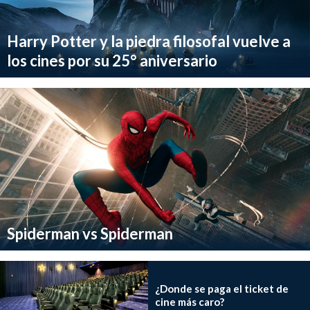
Harry Potter y la piedra filosofal vuelve a
los cines por su 25° aniversario
Spiderman vs Spiderman
¿Donde se paga el ticket de
cine más caro?