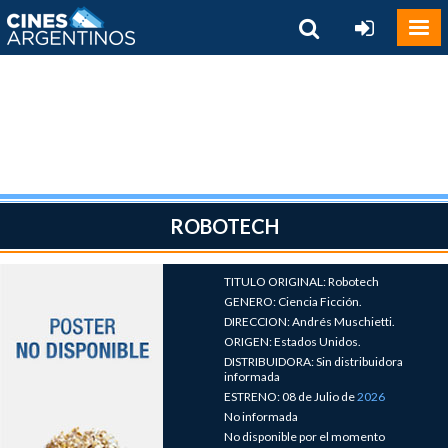
ROBOTECH
TITULO ORIGINAL: Robotech
GENERO: Ciencia Ficción.
DIRECCION: Andrés Muschietti.
ORIGEN: Estados Unidos.
DISTRIBUIDORA: Sin distribuidora
informada
ESTRENO: 08 de Julio de
2026
No informada
No disponible por el momento