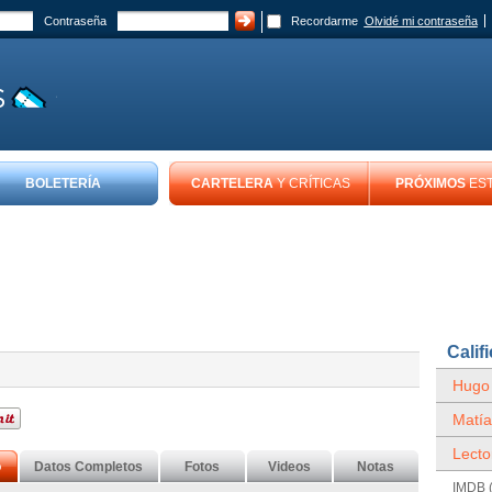
Contraseña
Recordarme
Olvidé mi contraseña
BOLETERÍA
CARTELERA
Y CRÍTICAS
PRÓXIMOS
ES
Calif
Hugo
Matía
Lecto
o
Datos Completos
Fotos
Videos
Notas
IMDB (