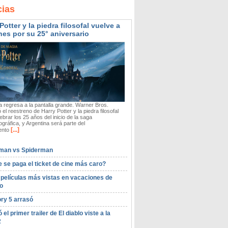
cias
Potter y la piedra filosofal vuelve a
nes por su 25° aniversario
 regresa a la pantalla grande. Warner Bros.
 el reestreno de Harry Potter y la piedra filosofal
ebrar los 25 años del inicio de la saga
gráfica, y Argentina será parte del
[...]
ento
man vs Spiderman
 se paga el ticket de cine más caro?
 películas más vistas en vacaciones de
o
ory 5 arrasó
ó el primer trailer de El diablo viste a la
2