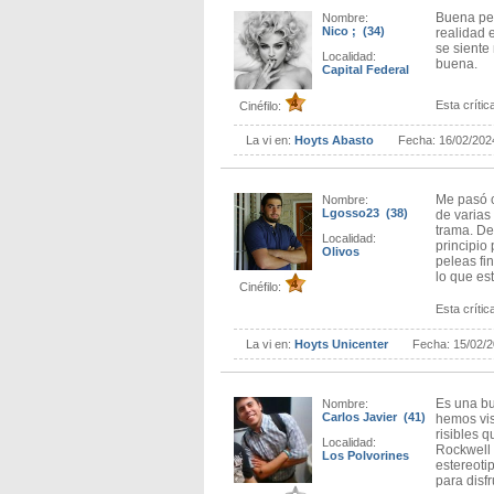
Buena pel
Nombre:
Nico ; (34)
realidad 
se siente
Localidad:
buena.
Capital Federal
Esta crítica
Cinéfilo:
La vi en:
Hoyts Abasto
Fecha:
16/02/202
Me pasó c
Nombre:
Lgosso23 (38)
de varias
trama. De
Localidad:
principio
Olivos
peleas f
lo que es
Cinéfilo:
Esta crítica
La vi en:
Hoyts Unicenter
Fecha:
15/02/
Es una bue
Nombre:
Carlos Javier (41)
hemos vis
risibles 
Localidad:
Rockwell 
Los Polvorines
estereoti
para disf