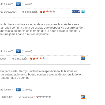
 te fue útil?
Sí
(0 votos)
ha:
15/02/2024
Mi calificación:
icula, tiene muchas escenas de accion y una historia bastante
, arranca con una trama de espias que despues va desarrollando,
una vuelta de tuerca en la trama que la hace bastante original y
 de una james bond o mision imposible
 te fue útil?
Sí
(0 votos)
2/2024
Mi calificación:
to para nada, Herny Cavill esta desperdiciado, la historia es
 de entender, lo único bueno son las escenas de acción, todo lo
una pérdida de tiempo.
 te fue útil?
Sí
(0 votos)
:
08/02/2025
Mi calificación: