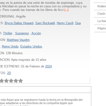
way es la autora de una serie de novelas de espionaje, cuya
la felicidad es pasar la noche en casa con su computadora y su
Rotte
e. Pero cuando las tramas de los libros de ficci
[...]
Clarín
ORIGINAL: Argylle
La Na
ES:
Bryce Dallas Howard
,
Sam Rockwell
,
Henry Cavill
,
Dua
Págin
O:
Thriller
,
Suspenso
,
Acción
.
ION:
Matthew Vaughn
.
:
Reino Unido
,
Estados Unidos
.
ON:
139
Minutos
ACION: Apta mayores de 13 años
E ESTRENO: 01 de Febrero de
2024
TOS:
2D
.
más flojas que se registraron hasta la fecha en la filmografía del
que adaptarse a las directivas de la compañía Apple que