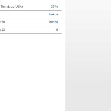
n Tomatoes (USA)
37 %
buena
ción
buena
a 12
6