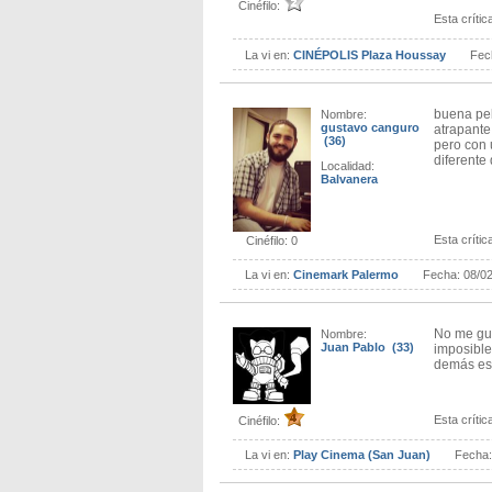
Cinéfilo:
Esta crítica
La vi en:
CINÉPOLIS Plaza Houssay
Fec
buena pel
Nombre:
gustavo canguro
atrapante
(36)
pero con 
diferente
Localidad:
Balvanera
Esta crítica
Cinéfilo: 0
La vi en:
Cinemark Palermo
Fecha:
08/0
No me gus
Nombre:
Juan Pablo (33)
imposible
demás es 
Esta crítica
Cinéfilo:
La vi en:
Play Cinema (San Juan)
Fecha