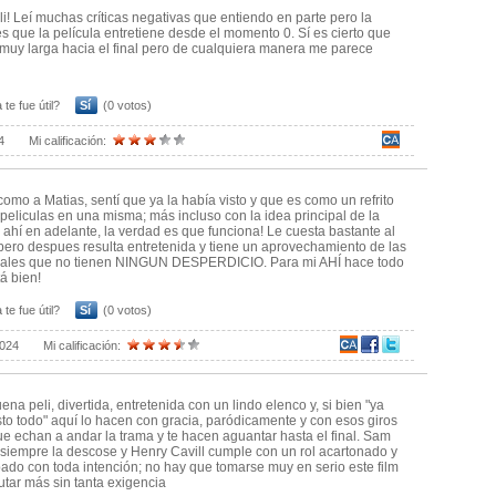
i! Leí muchas críticas negativas que entiendo en parte pero la
es que la película entretiene desde el momento 0. Sí es cierto que
 muy larga hacia el final pero de cualquiera manera me parece
 te fue útil?
Sí
(0 votos)
4
Mi calificación:
omo a Matias, sentí que ya la había visto y que es como un refrito
 peliculas en una misma; más incluso con la idea principal de la
 ahí en adelante, la verdad es que funciona! Le cuesta bastante al
 pero despues resulta entretenida y tiene un aprovechamiento de las
inales que no tienen NINGUN DESPERDICIO. Para mi AHÍ hace todo
tá bien!
 te fue útil?
Sí
(0 votos)
2024
Mi calificación:
na peli, divertida, entretenida con un lindo elenco y, si bien "ya
to todo" aquí lo hacen con gracia, paródicamente y con esos giros
que echan a andar la trama y te hacen aguantar hasta el final. Sam
siempre la descose y Henry Cavill cumple con un rol acartonado y
pado con toda intención; no hay que tomarse muy en serio este film
rutar más sin tanta exigencia