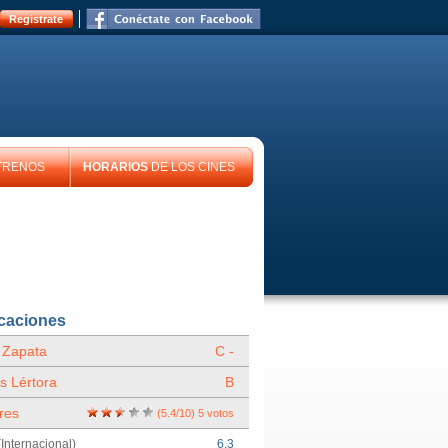
Registrate
TRENOS
HORARIOS
DE LOS CINES
icaciones
 Zapata
C -
s Lértora
B
res
(
5.4
/
10
)
5
votos
Internacional)
6.3