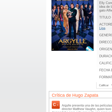
Elly Con
idea de 
gato Alfi
TITULO 
ACTOR
Lipa
.
GENER
DIRECC
ORIGEN
DURACI
CALIFIC
FECHA D
FORMA
Calificar
Crítica de Hugo Zapata
C -
Argylle presenta una de las películas 
director Matthew Vaughn, quien tuvo 