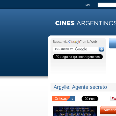
Mail
Buscar vía
en la Web
Argylle: Agente secreto
Criticas
5
Sumari