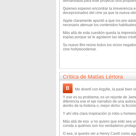
demandaba para este proyecto una propuest
Quienes esperen encontrar la irreverencia e
decepcionados del cine ya que la nueva obra
Apple claramente apuntó a que los pre-adol
necesario atenuar los contenidos habituales 
Más allá de esta cuestión queda la impresió
espías porque se le agotaron las ideas creat
Su nuevo film reúne todos los vicios negati
cine hollywoodense.
Un guión genérico y mediocre desarrollado 
película a la que le sobran 40 minutos de me
Tampoco está ausente el reparto con numero
infaltable carnaval carioca de CGI.
Crítica de Matías Lértora
Bryce Dallas Howard y Sam Rockwell le pone
llevadero este típico blockbuster de medio 
B
Me divertí con Argylle, la pasé bien 
Henry Cavill apenas cuenta con una partici
Y ese es su problema, es un rejunte de Jam
uno de los protagonistas.
diferencia ese el eje narrativo de una autor
Creo que Argylle va a encontrar una mayor a
dentro de la historia o, mejor dicho: la ficción
ver una entrega de Misión: Imposible, Rápid
Y ahí otra clara inspiración (o robo u homena
que es todo lo mismo.
Más allá de eso -y no quiero que esto sea un
En el terreno de la acción Vaughn presenta
consta a quiénes son los verdaderos protago
vergüenza ajena.
O sea, si querés ver a Henry Cavill como ag
Las secuencias más decentes aparecen cuan