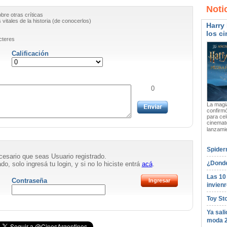
Noti
obre otras críticas
vitales de la historia (de conocerlos)
Harry 
los ci
cteres
Calificación
0
La magia
confirmó
para cel
cinemato
lanzami
Spider
necesario que seas Usuario registrado.
¿Donde
do, solo ingresá tu login, y si no lo hiciste entrá
acá
.
Las 10
Contraseña
invienr
Toy St
Ya sali
moda 