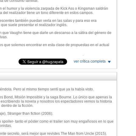
a de consumo familiar.
n el humor y la violencia zarpada de Kick Ass o Kingsman saldrán
 del realizador tiene un tono diferente en estos campos.
escentes también puedan verla en las salas y para eso era
que suele presentar el realizador inglés.
n que Vaughn tiene que darle un descanso a la sátira del género de
ivas.
vos que solemos encontrar en esta clase de propuestas en el actual
con un presupuesto demencial (200 millones de dólares) en una
traje.
ver crítica completa
sas caras conocidas que trabajan en piloto automático y el
n una onda bárbara a sus interpretaciones y dentro de todo hacen
pelo que suele estrenarse en los primeros meses del año.
viéndola. Pero al mismo tiempo sentí que ya la había visto.
pación limitada pese a que la campaña promocional lo vendió como
es Bond, Misión Imposible y la saga Bourne. Lo único que apenas la
a escribiendo la novela y nosotros los espectadores vemos la historia
ceptación en ese sector del público menos exigente que le da igual
 dentro de la ficción.
os y furiosos o los Transformers de Michael Bay porque entienden
je), Stranger than fiction (2006).
 spoiler- tanto el póster como el trailer son muy engañosos en lo que
 el peor material de su carrera con algunos momentos que dan
nistas.
ente secreto, será mejor que revistes The Man from Uncle (2015).
do la realización se concentra en situaciones de menor escala