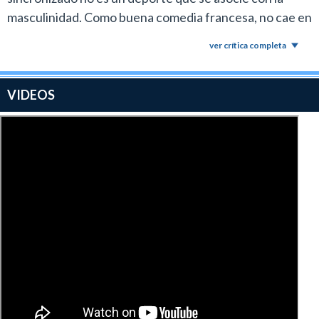
masculinidad. Como buena comedia francesa, no cae en
el chiste fácil, ni en los personajes esterotipados,
ver crítica completa
aunque su final resulte un tanto predecible.
VIDEOS