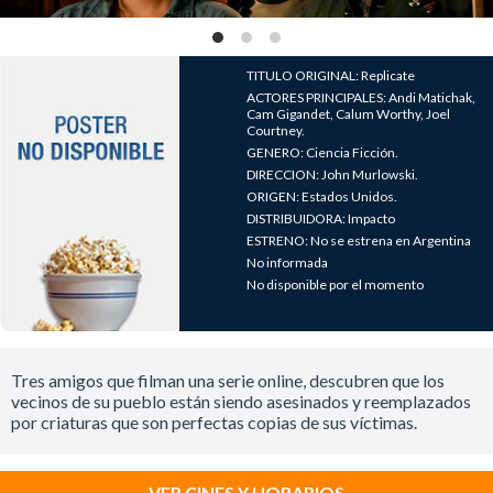
TITULO ORIGINAL: Replicate
ACTORES PRINCIPALES: Andi Matichak,
Cam Gigandet, Calum Worthy, Joel
Courtney.
GENERO: Ciencia Ficción.
DIRECCION: John Murlowski.
ORIGEN: Estados Unidos.
DISTRIBUIDORA: Impacto
ESTRENO: No se estrena en Argentina
No informada
No disponible por el momento
Tres amigos que filman una serie online, descubren que los
vecinos de su pueblo están siendo asesinados y reemplazados
por criaturas que son perfectas copias de sus víctimas.
VER CINES Y HORARIOS