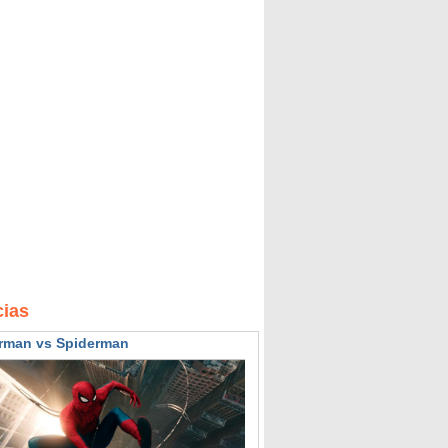
cias
rman vs Spiderman