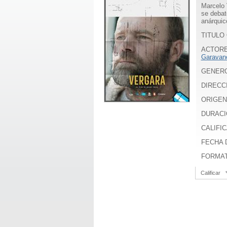
Marcelo 
se debat
anárquic
TITULO 
ACTOR
Garavan
GENER
DIRECC
ORIGEN
DURACI
CALIFIC
FECHA D
FORMA
Calificar