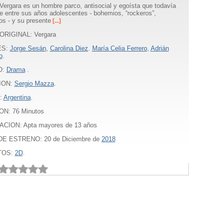
Vergara es un hombre parco, antisocial y egoísta que todavía
e entre sus años adolescentes - bohemios, “rockeros”,
os - y su presente
[...]
ORIGINAL: Vergara
ES:
Jorge Sesán
,
Carolina Diez
.
María Celia Ferrero
,
Adrián
o
.
O:
Drama
.
ION:
Sergio Mazza
.
:
Argentina
.
ON:
76
Minutos
ACION: Apta mayores de 13 años
E ESTRENO: 20 de Diciembre de
2018
TOS:
2D
.