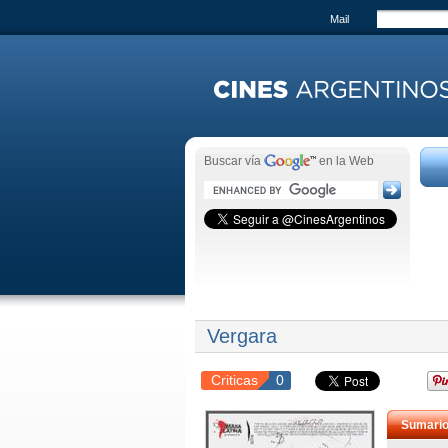
Mail
Buscar vía
en la Web
Vergara
Criticas
0
Sumari