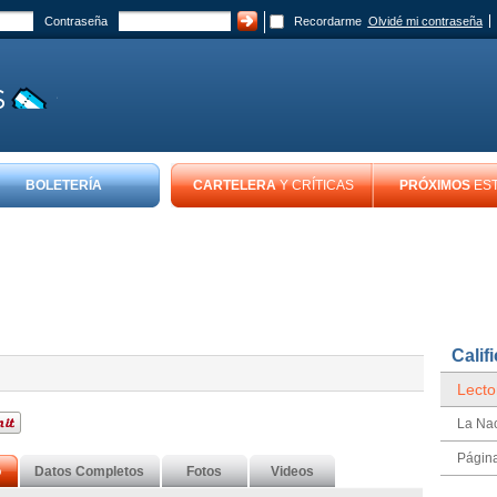
Contraseña
Recordarme
Olvidé mi contraseña
BOLETERÍA
CARTELERA
Y CRÍTICAS
PRÓXIMOS
ES
Calif
Lecto
La Na
Págin
o
Datos Completos
Fotos
Videos