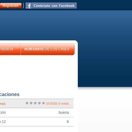
Registrate
TRENOS
HORARIOS
DE LOS CINES
icaciones
res
(
0.0
/
10
)
0
votos
ción
buena
a 12
6