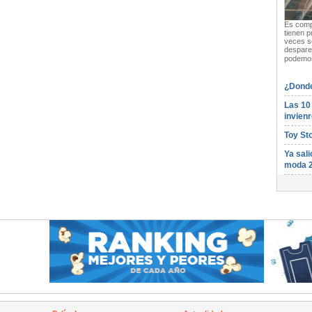
Es compl
tienen p
veces s
desparej
podemos
¿Donde
Las 10
invienr
Toy St
Ya sali
moda 