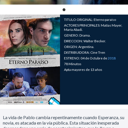
TITULO ORIGINAL: Eterno paraíso
ACTORES PRINCIPALES: Matías Mayer,
María Abadi.
GENERO: Drama.
DIRECCION: Walter Becker.
ORIGEN: Argentina.
DISTRIBUIDORA: Cine Tren
ESTRENO: 04 de Octubre de
2018
78 Minutos
Apta mayores de 13 años
La vida de Pablo cambia repentinamente cuando Esperanza, su
novia, es atacada en la vía pública. Esta situación inesperada