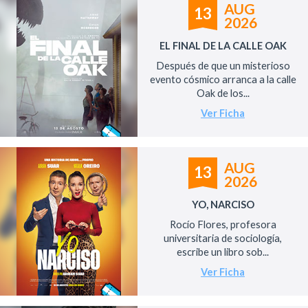
AUG
13
2026
EL FINAL DE LA CALLE OAK
Después de que un misterioso
evento cósmico arranca a la calle
Oak de los...
Ver Ficha
AUG
13
2026
YO, NARCISO
Rocío Flores, profesora
universitaria de sociología,
escribe un libro sob...
Ver Ficha