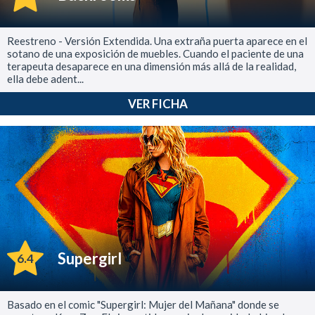
Reestreno - Versión Extendida. Una extraña puerta aparece en el
sotano de una exposición de muebles. Cuando el paciente de una
terapeuta desaparece en una dimensión más allá de la realidad,
ella debe adent...
VER FICHA
Supergirl
6.4
Basado en el comic "Supergirl: Mujer del Mañana" donde se