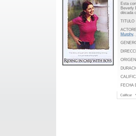
Esta con
Beverly 
década d
TITULO O
ACTOR
Murphy
,
GENER
DIRECC
ORIGEN
DURACI
CALIFIC
FECHA D
Calificar