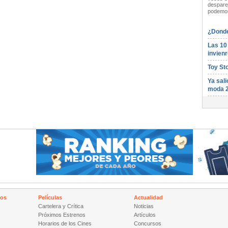
desparej
podemos
¿Donde
Las 10
invienr
Toy St
Ya sali
moda 
nos
Películas
Actualidad
Cartelera y Crítica
Noticias
Próximos Estrenos
Artículos
Horarios de los Cines
Concursos