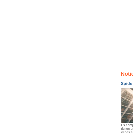
Noti
Spide
Es compl
tienen p
veces s