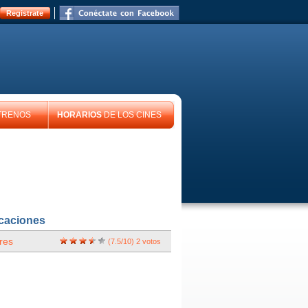
Registrate
TRENOS
HORARIOS
DE LOS CINES
icaciones
res
(
7.5
/
10
)
2
votos