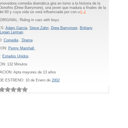
movedora comedia dramática gira en torno a la historia de la
Donofrio (Drew Barrymore), una joven que madura a finales de la
el 60 y cuya vida se verá influenciada por con u
[...]
RIGINAL: Riding in cars with boys
ES:
Adam Garcia
,
Steve Zahn
,
Drew Barrymore
.
Brittany
Logan Lerman
.
O:
Comedia
,
Drama
.
ION:
Penny Marshall
.
:
Estados Unidos
.
ON:
132
Minutos
ACION: Apta mayores de 13 años
E ESTRENO: 10 de Enero de
2002