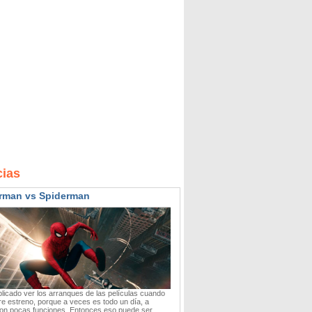
cias
rman vs Spiderman
icado ver los arranques de las películas cuando
re estreno, porque a veces es todo un día, a
on pocas funciones. Entonces eso puede ser