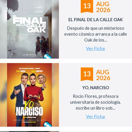
AUG
13
2026
EL FINAL DE LA CALLE OAK
Después de que un misterioso
evento cósmico arranca a la calle
Oak de los...
Ver Ficha
AUG
13
2026
YO, NARCISO
Rocío Flores, profesora
universitaria de sociología,
escribe un libro sob...
Ver Ficha