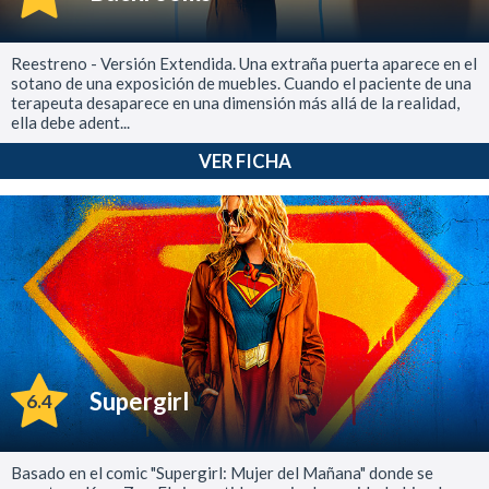
Reestreno - Versión Extendida. Una extraña puerta aparece en el
sotano de una exposición de muebles. Cuando el paciente de una
terapeuta desaparece en una dimensión más allá de la realidad,
ella debe adent...
VER FICHA
Supergirl
6.4
Basado en el comic "Supergirl: Mujer del Mañana" donde se