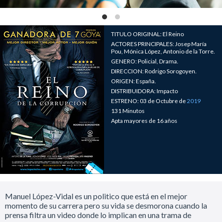
TITULO ORIGINAL: El Reino
ACTORES PRINCIPALES: Josep María
Pou, Mónica López, Antonio de la Torre.
GENERO: Policial, Drama.
DIRECCION: Rodrigo Sorogoyen.
ORIGEN: España.
DISTRIBUIDORA: Impacto
ESTRENO: 03 de Octubre de
2019
131 Minutos
Apta mayores de 16 años
Manuel López-Vidal es un politico que está en el mejor
momento de su carrera pero su vida se desmorona cuando la
prensa filtra un video donde lo implican en una trama de