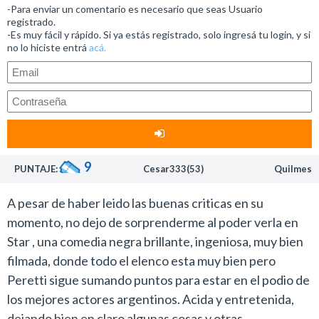
Deudor del neorrealismo italiano, plasma en sus
-Para enviar un comentario es necesario que seas Usuario
registrado.
personajes un “algo” totalmente hipnótico.
-Es muy fácil y rápido. Si ya estás registrado, solo ingresá tu login, y si
no lo hiciste entrá
acá.
Todo el elenco es excepcional y se agradecen todas las
capas y vueltas de tuerca que cada uno interpreta. Sin
dudas el personaje más rico es el de Peretti, pero
Oreiro también tiene grandes momentos y Pablo Rago
vuelve a demostrar lo gran actor que es.
Esteban Bigliardi es el catalizador. Su personaje está
9
PUNTAJE:
Cesar333(53)
Quilmes
para desatar la ira del espectador y lo logra muy bien.
A pesar de haber leido las buenas criticas en su
La noche mágica es una película navideña. Algo muy
momento, no dejo de sorprenderme al poder verla en
común en Hollywood, pero raro en la filmografía
Star , una comedia negra brillante, ingeniosa, muy bien
nacional
filmada, donde todo el elenco esta muy bien pero
Desde ese lado también está bien explotada y logra
Peretti sigue sumando puntos para estar en el podio de
escapar a las convenciones de ese subgénero.
los mejores actores argentinos. Acida y entretenida,
Queda bien claro que quien escribe disfrutó de la
dejando bien en claro algunas cosas y otras