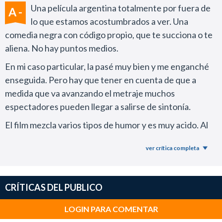
Una película argentina totalmente por fuera de
A -
lo que estamos acostumbrados a ver. Una
comedia negra con código propio, que te succiona o te
aliena. No hay puntos medios.
En mi caso particular, la pasé muy bien y me enganché
enseguida. Pero hay que tener en cuenta de que a
medida que va avanzando el metraje muchos
espectadores pueden llegar a salirse de sintonía.
El film mezcla varios tipos de humor y es muy acido. Al
mismo tiempo, juega con la suspensión de verosímil y el
ver crítica completa
pacto de realidad-ficción.
Hay un muy delgado hilo entre la solemnidad y lo
absurdo.
CRÍTICAS DEL PUBLICO
Sin grandilocuencia para narrar, Gastón Portal hace su
LOGIN PARA COMENTAR
debut en la silla de director con una película muy sólida.