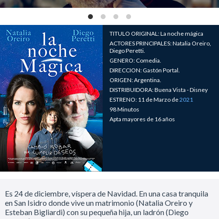
TITULO ORIGINAL: La noche mágica
ACTORES PRINCIPALES: Natalia Oreiro,
Diego Peretti.
GENERO: Comedia.
DIRECCION: Gastón Portal.
ORIGEN: Argentina.
DISTRIBUIDORA: Buena Vista - Disney
ESTRENO: 11 de Marzo de
2021
98 Minutos
Apta mayores de 16 años
Es 24 de diciembre, víspera de Navidad. En una casa tranquila
en San Isidro donde vive un matrimonio (Natalia Oreiro y
Esteban Bigliardi) con su pequeña hija, un ladrón (Diego