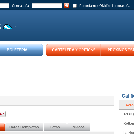
Contraseña
Recordarme
Olvidé mi contraseña
BOLETERÍA
CARTELERA
Y CRÍTICAS
PRÓXIMOS
ES
Calif
Lecto
IMDB (
Rotte
o
Datos Completos
Fotos
Videos
La Na