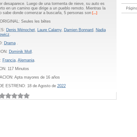
r desaparece. Luego de una tormenta de nieve, su auto es
rto en un camino que dirige a un pueblo remoto. Mientras la
Págin
no sabe donde comenzar a buscarla, 5 personas son
[...]
ORIGINAL: Seules les bêtes
ES:
Denis Ménochet
,
Laure Calamy
,
Damien Bonnard
,
Nadia
ewicz
.
O:
Drama
.
ION:
Dominik Moll
.
:
Francia
,
Alemania
.
ON:
117
Minutos
ACION: Apta mayores de 16 años
E ESTRENO: 18 de Agosto de
2022