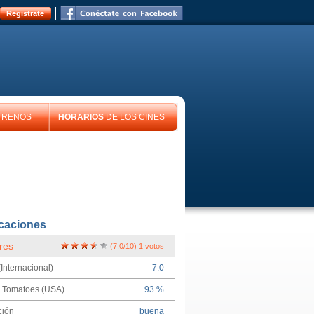
Registrate
TRENOS
HORARIOS
DE LOS CINES
icaciones
res
(
7.0
/
10
)
1
votos
Internacional)
7.0
n Tomatoes (USA)
93 %
ción
buena