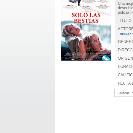
Una muje
descubie
policía 
TITULO 
ACTOR
Tereszki
GENER
DIRECC
ORIGEN
DURACI
CALIFIC
FECHA D
Calificar