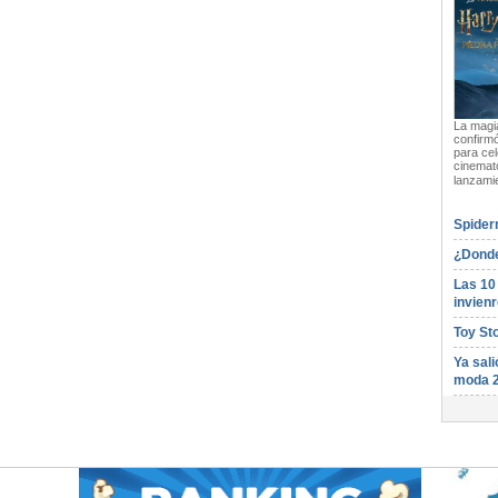
La magia
confirmó
para cel
cinemato
lanzami
Spider
¿Donde
Las 10
invienr
Toy St
Ya sali
moda 