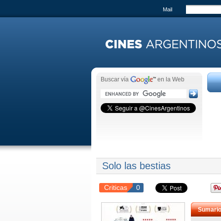
Mail
Buscar vía
en la Web
Solo las bestias
Criticas
0
Sumari