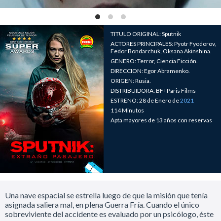
TITULO ORIGINAL: Sputnik
ACTORES PRINCIPALES: Pyotr Fyodorov,
Fedor Bondarchuk, Oksana Akinshina.
GENERO: Terror, Ciencia Ficción.
DIRECCION: Egor Abramenko.
ORIGEN: Rusia.
DISTRIBUIDORA: BF+Paris Films
ESTRENO: 28 de Enero de
2021
114 Minutos
Apta mayores de 13 años con reservas
Una nave espacial se estrella luego de que la misión que tenía
asignada saliera mal, en plena Guerra Fría. Cuando el único
sobreviviente del accidente es evaluado por un psicólogo, éste