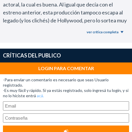
actoral, la cual es buena. Al igual que decía con el
estreno anterior, esta producción tampoco escapa al
legado (y los clichés) de Hollywood, pero lo sortea muy
bien.
ver crítica completa
Está bien narrada y crea tensión.
Pero no estoy seguro si referirse a este film como una
“película de terror” sea exacto porque más bien es un
CRÍTICAS DEL PUBLICO
thriller de ciencia ficción con momentos de violencia.
El alien está muy bien logrado y es fundamental para
LOGIN PARA COMENTAR
que la película funcione ya que el plot es muy simple y
-Para enviar un comentario es necesario que seas Usuario
ya hemos visto historias similares.
registrado.
-Es muy fácil y rápido. Si ya estás registrado, solo ingresá tu login, y si
En definitiva, más allá del oportunismo del nombre,
no lo hiciste entrá
acá.
Sputnik es una buena alternativa para ver si gusta la
ciencia ficción y tensionarse un poco.