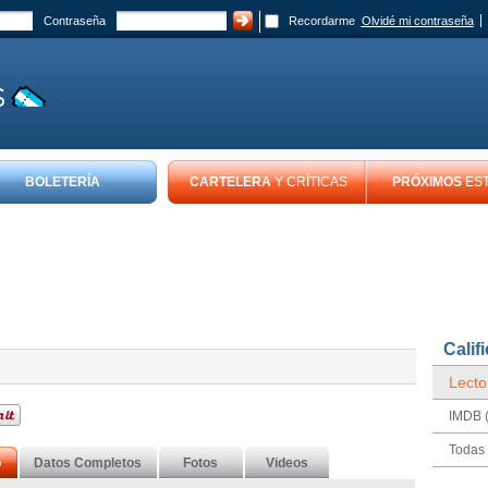
Contraseña
Recordarme
Olvidé mi contraseña
BOLETERÍA
CARTELERA
Y CRÍTICAS
PRÓXIMOS
ES
Calif
Lecto
IMDB (
Todas 
o
Datos Completos
Fotos
Videos