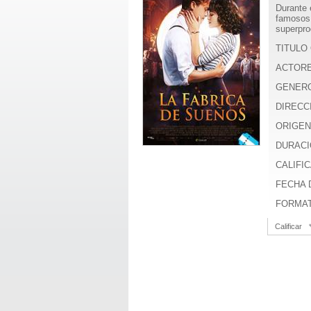
Durante 
famosos 
superpro
TITULO 
ACTOR
GENER
DIRECC
ORIGEN
DURACI
CALIFICA
FECHA D
FORMA
Calificar