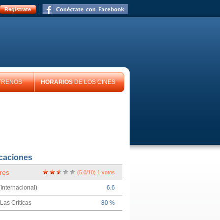
Registrate
TRENOS
HORARIOS
DE LOS CINES
icaciones
res
(
5.0
/
10
)
1
votos
Internacional)
6.6
Las Críticas
80 %