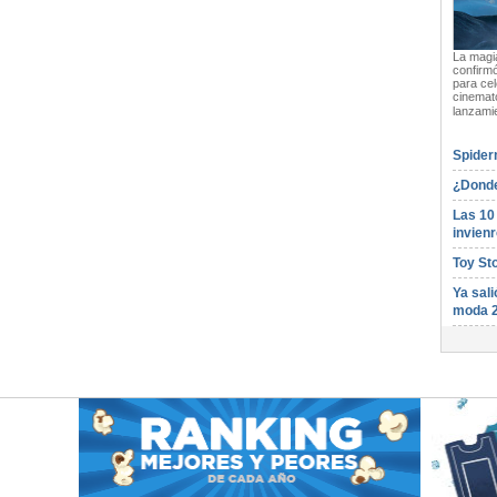
La magia
confirmó
para cel
cinemato
lanzami
Spider
¿Donde
Las 10
invienr
Toy St
Ya sali
moda 