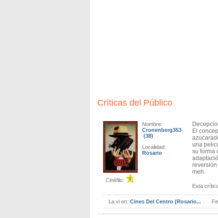
Críticas del Público
Decepcion
Nombre:
Cronenberg353
El concep
(38)
azucarado
una pelic
Localidad:
su forma 
Rosario
adaptació
reversión
meh.
Cinéfilo:
Esta crítica
La vi en:
Cines Del Centro (Rosario...
Fe