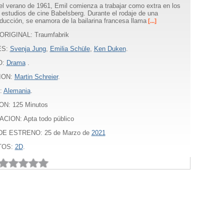
el verano de 1961, Emil comienza a trabajar como extra en los
estudios de cine Babelsberg. Durante el rodaje de una
ducción, se enamora de la bailarina francesa llama
[...]
ORIGINAL: Traumfabrik
ES:
Svenja Jung
,
Emilia Schüle
,
Ken Duken
.
O:
Drama
.
ION:
Martin Schreier
.
:
Alemania
.
ON:
125
Minutos
CION: Apta todo público
E ESTRENO: 25 de Marzo de
2021
TOS:
2D
.