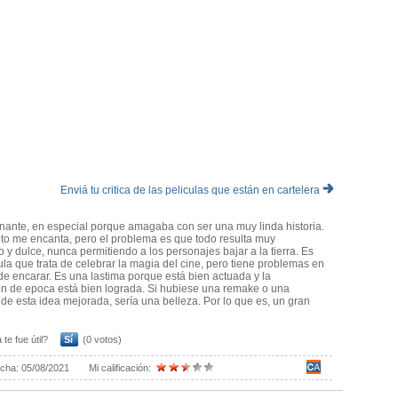
Enviá tu critica de las peliculas que están en cartelera
ante, en especial porque amagaba con ser una muy linda historia.
to me encanta, pero el problema es que todo resulta muy
 y dulce, nunca permitiendo a los personajes bajar a la tierra. Es
ula que trata de celebrar la magia del cine, pero tiene problemas en
de encarar. Es una lastima porque está bien actuada y la
n de epoca está bien lograda. Si hubiese una remake o una
 de esta idea mejorada, sería una belleza. Por lo que es, un gran
 te fue útil?
Sí
(0 votos)
cha:
05/08/2021
Mi calificación: