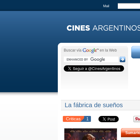
Mail
Buscar vía
en la Web
La fábrica de sueños
Criticas
1
Sumari