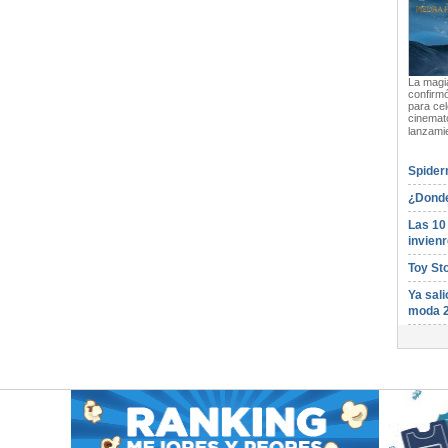
La magia
confirmó
para cel
cinemato
lanzami
Spider
¿Donde
Las 10
invienr
Toy St
Ya sali
moda 