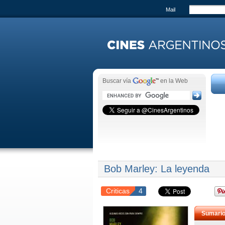
Mail
Buscar vía
en la Web
Bob Marley: La leyenda
Criticas
4
Sumari