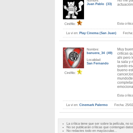
No me par
Nombre:
Juan Pablo (33)
actuación
Esta crítica
Cinéfilo:
La vi en:
Play Cinema (San Juan)
Fecha
Muy buena
Nombre:
banuera_34 (49)
criticas 
ahi pero 
Localidad:
la sala y
San Fernando
quedo es
bueno est
Cinéfilo:
cancer,lo
mundo(ten
completas
emocionar
Esta crítica
La vi en:
Cinemark Palermo
Fecha:
25/0
La crítica tiene que ser sobre la película, no s
No se publicarán críticas que contengan datos 
No redactes todo en mayúsculas...