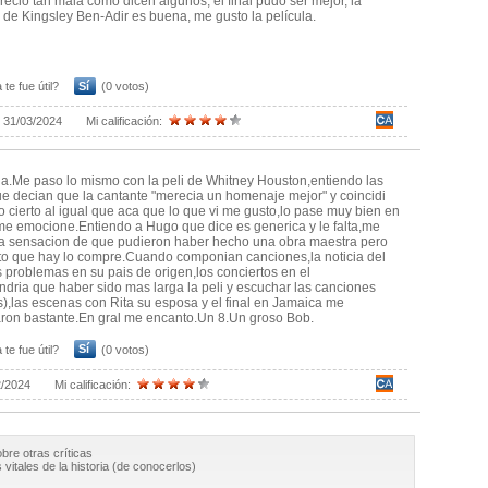
eció tan mala como dicen algunos, el final pudo ser mejor, la
 de Kingsley Ben-Adir es buena, me gusto la película.
 te fue útil?
Sí
(0 votos)
:
31/03/2024
Mi calificación:
.Me paso lo mismo con la peli de Whitney Houston,entiendo las
que decian que la cantante "merecia un homenaje mejor" y coincidi
lo cierto al igual que aca que lo que vi me gusto,lo pase muy bien en
 me emocione.Entiendo a Hugo que dice es generica y le falta,me
a sensacion de que pudieron haber hecho una obra maestra pero
o que hay lo compre.Cuando componian canciones,la noticia del
s problemas en su pais de origen,los conciertos en el
dria que haber sido mas larga la peli y escuchar las canciones
),las escenas con Rita su esposa y el final en Jamaica me
on bastante.En gral me encanto.Un 8.Un groso Bob.
 te fue útil?
Sí
(0 votos)
2/2024
Mi calificación:
obre otras críticas
vitales de la historia (de conocerlos)