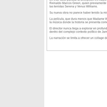
Reinaldo Marcos Green, quien previamente p
las tenistas Serena y Venus Williams.
Su nueva obra no parece haber tenido la mism
La película, que dura menos que Madame Web
la música donde la historia se presenta com
El director nunca llega a explorar en profun
dentro del complejo contexto político de Jam
La narración se limita a ofrecer un collage 
Kingsley Ben-Adir (Peaky Blinders) es un bue
recreación de un Cosplay para un festival 
Nunca se pierde en el rol y cuesta comprarlo 
Lashana Lynch en el rol de la esposa del prot
que tampoco encuentra el espacio para desa
De un modo similar a lo que ocurrió con la 
simpáticas y entretenidas, sin embargo el fi
espectáculo se siente banal.
Inclusive la narración parece acelerada como
de dos doras ya que consideraron que el re
Por este motivo el film nunca termina de capt
música en la cultura popular.
Lo que queda es una biopic sin alma ni cora
Marley.