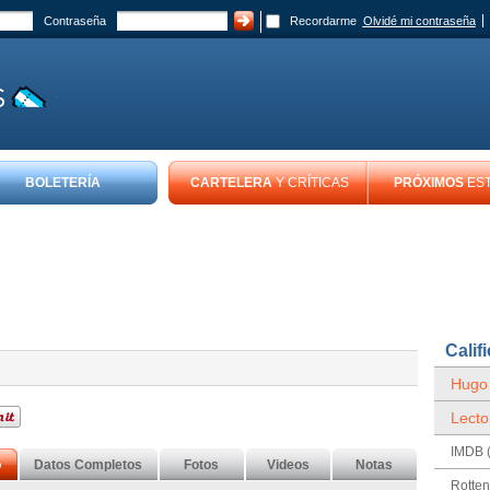
Contraseña
Recordarme
Olvidé mi contraseña
BOLETERÍA
CARTELERA
Y CRÍTICAS
PRÓXIMOS
ES
Calif
Hugo
Lecto
IMDB (
o
Datos Completos
Fotos
Videos
Notas
Rotte