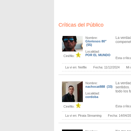
Críticas del Público
La verdad
Nombre:
Gloriosos 80"
compenetr
(55)
Localidad:
POR EL MUNDO
Cinéfilo:
Esta crítica
La vi en:
Netflix
Fecha:
11/12/2024
Mi 
La verdad
Nombre:
nachocat888 (33)
sentidos.
todo los 
Localidad:
cordoba
Esta crítica
Cinéfilo:
La vi en:
Pirata Streaming
Fecha:
14/04/2