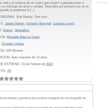
la vida y la música de un ícono que inspiró a generaciones a
e su mensaje de amor y unidad. Descubra por primera vez en la
 grande la poderosa hi
[...]
ORIGINAL: Bob Marley: One love
ES:
James Norton
,
Kingsley Ben-Adir
,
Lashana Lynch
.
O:
Drama
,
Biográfica
.
ION:
Reinaldo Marcus Green
.
:
Estados Unidos
.
ON:
104
Minutos
ACION: Apta mayores de 13 años
E ESTRENO: 15 de Febrero de
2024
TOS:
2D
.
ícula trillada y genérica que podrías imaginar de una biografía de
ya que la dirección corrió por cuenta de un buen director como