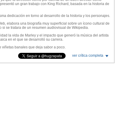
resentó un gran trabajo con King Richard, basada en la historia de
a dedicación en torno al desarrollo de la historia y los personajes.
, elabora una biografía muy superficial sobre un ícono cultural de
o si se tratara de un resumen audiovisual de Wikipedia.
didad la vida de Marley y el impacto que generó la música del artista
aica en el que se desarrolló su carrera.
de viñetas banales que deja sabor a poco.
n actor pero su labor en el rol principal se acerca más a la
ver crítica completa
de música reggae que a la composición de un personaje.
como el músico ya que su labor se limita al trabajo de la imitación.
agonista, Rita Marley, le aporta cierta dignidad a la película pese a
rrollar su personaje.
reciente biografía de Whitney Houston las secuencias musicales son
lm como exponente del género biográfico no te deja nada y el
 si el director hubiera sido obligado a entregar un corte de menos
lato no daba para más.
urar la historia de vida del artista ni el enorme impacto que dejó su
zón, dos elementos que siempre estuvieron presentes en el arte de