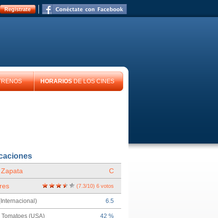
Registrate
TRENOS
HORARIOS
DE LOS CINES
icaciones
 Zapata
C
res
(
7.3
/
10
)
6
votos
Internacional)
6.5
n Tomatoes (USA)
42 %