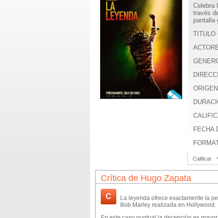
Celebra 
través d
pantalla
TITULO 
ACTOR
GENER
DIRECC
ORIGEN
DURACI
CALIFIC
FECHA D
FORMA
Calificar
Crítica de Hugo Zapata
C
La leyenda ofrece exactamente la pel
Bob Marley realizada en Hollywood.
En este caso puntual la decepción es mayor 