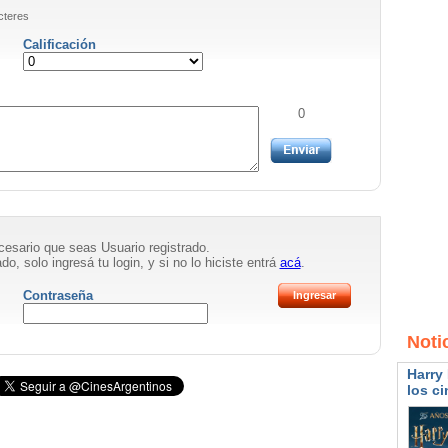
cteres
Calificación
0
necesario que seas Usuario registrado.
do, solo ingresá tu login, y si no lo hiciste entrá
acá
.
Contraseña
Noti
Harry 
los ci