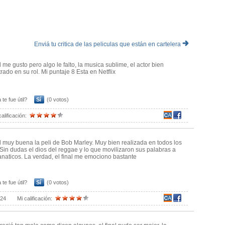
Enviá tu critica de las peliculas que están en cartelera
 me gusto pero algo le falto, la musica sublime, el actor bien
ado en su rol. Mi puntaje 8 Esta en Netflix
 te fue útil?
Sí
(0 votos)
calificación:
 muy buena la peli de Bob Marley. Muy bien realizada en todos los
 Sin dudas el dios del reggae y lo que movilizaron sus palabras a
fanaticos. La verdad, el final me emociono bastante
 te fue útil?
Sí
(0 votos)
024
Mi calificación: