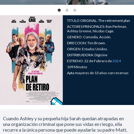
TITULO ORIGINAL: The retirement plan
ACTORES PRINCIPALES: Ron Perlman,
Ashley Greene, Nicolas Cage.
GENERO: Comedia, Acción.
DIRECCION: Tim Brown.
ORIGEN: Estados Unidos.
DISTRIBUIDORA: Digicine
ESTRENO: 22 de Febrero de
2024
109 Minutos
Apta mayores de 13 años con reservas
Cuando Ashley y su pequeña hija Sarah quedan atrapadas en
una organización criminal que pone sus vidas en riesgo, ella
recurre a la única persona que puede ayudarla: su padre Matt,