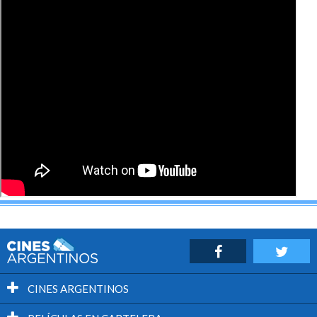
queda la impresión que aceptó este proyecto para
pasar unos días en las Islas Caimán.
La obra del ignoto realizador Tim Brown presenta un
guión olvidable pero en su defensa se puede destacar
que las secuencias de acción al menos contaron con
una realización decente.
Si te gusta Cage es una opción que se deja ver por su
presencia y el divague que desarrolla la trama.
CINES ARGENTINOS