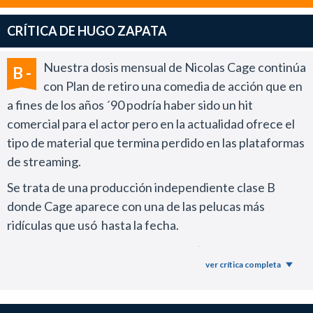
CRÍTICA DE HUGO ZAPATA
Nuestra dosis mensual de Nicolas Cage continúa
B -
con Plan de retiro una comedia de acción que en
a fines de los años ´90 podría haber sido un hit
comercial para el actor pero en la actualidad ofrece el
tipo de material que termina perdido en las plataformas
de streaming.
Se trata de una producción independiente clase B
donde Cage aparece con una de las pelucas más
ridículas que usó hasta la fecha.
El reparto incluye a Ashley Greene (una abonada de
ver crítica completa
esta clase de propuestas), Jackie Earle Haley, Ernie
Hudson y Ron Perlman en un regreso a los roles que
solía interpretar en el comienzo de su carrera.